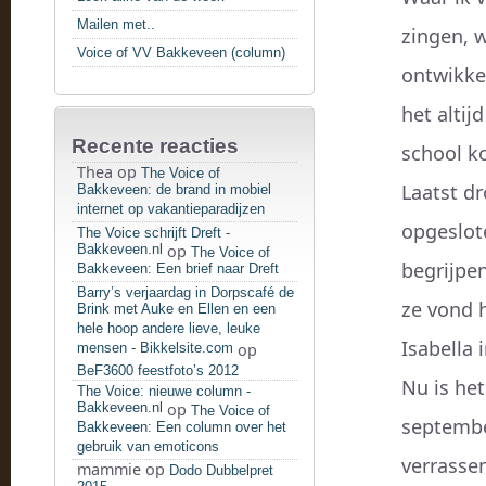
Mailen met..
zingen, w
Voice of VV Bakkeveen (column)
ontwikke
het altij
Recente reacties
school k
Thea
op
The Voice of
Laatst dr
Bakkeveen: de brand in mobiel
internet op vakantieparadijzen
opgeslote
The Voice schrijft Dreft -
Bakkeveen.nl
op
The Voice of
begrijpe
Bakkeveen: Een brief naar Dreft
Barry’s verjaardag in Dorpscafé de
ze vond h
Brink met Auke en Ellen en een
hele hoop andere lieve, leuke
Isabella
mensen - Bikkelsite.com
op
BeF3600 feestfoto’s 2012
Nu is he
The Voice: nieuwe column -
Bakkeveen.nl
op
The Voice of
september
Bakkeveen: Een column over het
gebruik van emoticons
verrasse
mammie
op
Dodo Dubbelpret