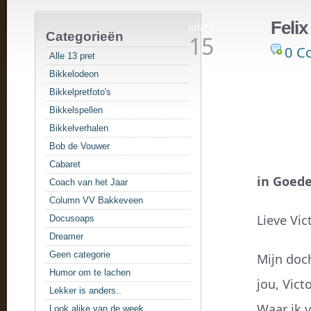
Felix
jul/10
Categorieën
15
0 C
Alle 13 pret
Bikkelodeon
Bikkelpretfoto's
Bikkelspellen
Bikkelverhalen
Bob de Vouwer
Cabaret
in Goede
Coach van het Jaar
Column VV Bakkeveen
Lieve Vic
Docusoaps
Dreamer
Geen categorie
Mijn doc
Humor om te lachen
jou, Victo
Lekker is anders..
Waar ik 
Look alike van de week