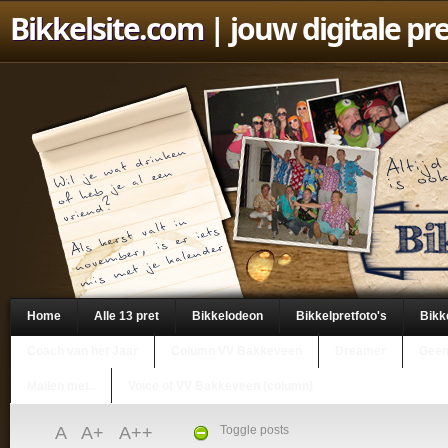
Bikkelsite.com
| jouw digitale pr
Home
Alle 13 pret
Bikkelodeon
Bikkelpretfoto's
Bikk
Coach van het Jaar
Column VV Bakkeveen
Dreamer
Geen
Mailen met..
Voice of VV Bakkeveen (column)
A
A+
A++
Toggle posts