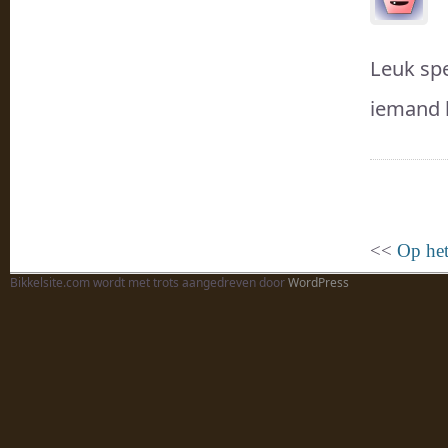
Leuk spe
iemand 
<<
Op het
Bikkelsite.com wordt met trots aangedreven door
WordPress