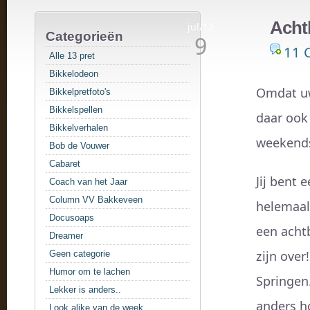
Acht
jul/12
Categorieën
9
11 
Alle 13 pret
Bikkelodeon
Omdat 
Bikkelpretfoto's
Bikkelspellen
daar ook 
Bikkelverhalen
weekends
Bob de Vouwer
Cabaret
Jij bent 
Coach van het Jaar
Column VV Bakkeveen
helemaal 
Docusoaps
een achtb
Dreamer
zijn over
Geen categorie
Humor om te lachen
Springen
Lekker is anders..
anders ho
Look alike van de week