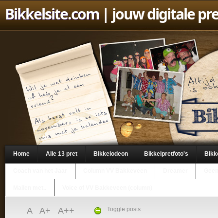
Bikkelsite.com
| jouw digitale pr
Home
Alle 13 pret
Bikkelodeon
Bikkelpretfoto's
Bikk
Coach van het Jaar
Column VV Bakkeveen
Dreamer
Geen
Mailen met..
Voice of VV Bakkeveen (column)
A
A+
A++
Toggle posts