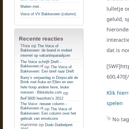
Mailen met..
lulletje 
Voice of VV Bakkeveen (column)
geluld, s
hieronder
Recente reacties
interacti
Thea
op
The Voice of
dat is no
Bakkeveen: de brand in mobiel
internet op vakantieparadijzen
The Voice schrijft Dreft -
[SWF]htt
Bakkeveen.nl
op
The Voice of
Bakkeveen: Een brief naar Dreft
600,470[
Barry’s verjaardag in Dorpscafé de
Brink met Auke en Ellen en een
hele hoop andere lieve, leuke
Klik hier
mensen - Bikkelsite.com
op
BeF3600 feestfoto’s 2012
spelen
The Voice: nieuwe column -
Bakkeveen.nl
op
The Voice of
Bakkeveen: Een column over het
No tag
gebruik van emoticons
mammie
op
Dodo Dubbelpret