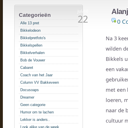
Alan
jul/10
Categorieën
22
0 C
Alle 13 pret
Bikkelodeon
Na 3 keer
Bikkelpretfoto's
Bikkelspellen
wilden de
Bikkelverhalen
Bikkels 
Bob de Vouwer
Cabaret
een vaka
Coach van het Jaar
gebruike
Column VV Bakkeveen
met een k
Docusoaps
Dreamer
loeren, m
Geen categorie
naar de 
Humor om te lachen
cultuur m
Lekker is anders..
Look alike van de week