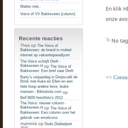
Mailen met..
En klik
H
Voice of VV Bakkeveen (column)
onze avo
Recente reacties
No tag
Thea
op
The Voice of
Bakkeveen: de brand in mobiel
internet op vakantieparadijzen
The Voice schrijft Dreft -
Bakkeveen.nl
op
The Voice of
Bakkeveen: Een brief naar Dreft
<<
Corona
Barry’s verjaardag in Dorpscafé de
Brink met Auke en Ellen en een
hele hoop andere lieve, leuke
mensen - Bikkelsite.com
op
BeF3600 feestfoto’s 2012
The Voice: nieuwe column -
Bakkeveen.nl
op
The Voice of
Bakkeveen: Een column over het
gebruik van emoticons
mammie
op
Dodo Dubbelpret