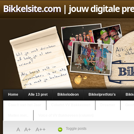
Bikkelsite.com
| jouw digitale pr
Home
Alle 13 pret
Bikkelodeon
Bikkelpretfoto's
Bikk
Coach van het Jaar
Column VV Bakkeveen
Dreamer
Geen
Mailen met..
Voice of VV Bakkeveen (column)
A
A+
A++
Toggle posts