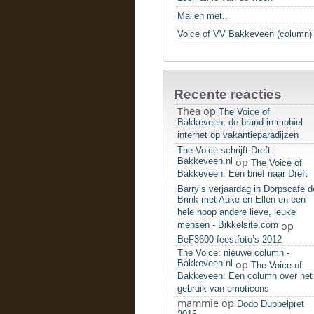
Mailen met..
Voice of VV Bakkeveen (column)
Recente reacties
Thea
op
The Voice of
Bakkeveen: de brand in mobiel
internet op vakantieparadijzen
The Voice schrijft Dreft -
Bakkeveen.nl
op
The Voice of
Bakkeveen: Een brief naar Dreft
Barry’s verjaardag in Dorpscafé d
Brink met Auke en Ellen en een
hele hoop andere lieve, leuke
mensen - Bikkelsite.com
op
BeF3600 feestfoto’s 2012
The Voice: nieuwe column -
Bakkeveen.nl
op
The Voice of
Bakkeveen: Een column over het
gebruik van emoticons
mammie
op
Dodo Dubbelpret