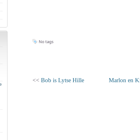
No tags
<<
Bob is Lytse Hille
Marlon en Ki
e