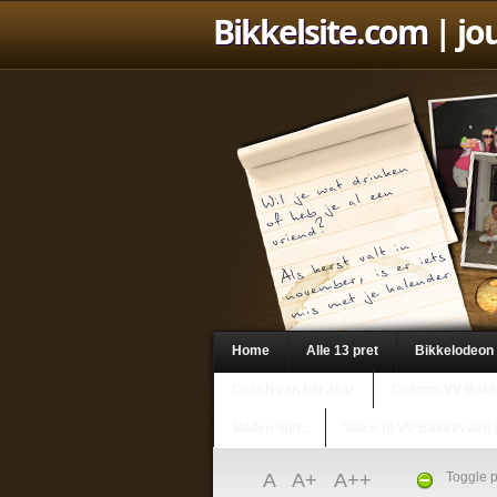
Bikkelsite.com
| jo
Home
Alle 13 pret
Bikkelodeon
Coach van het Jaar
Column VV Bak
Mailen met..
Voice of VV Bakkeveen 
A
A+
A++
Toggle p