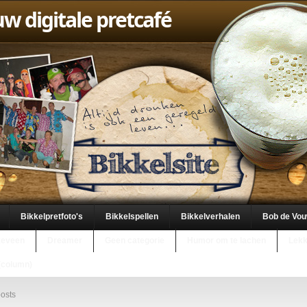
uw digitale pretcafé
Bikkelpretfoto's
Bikkelspellen
Bikkelverhalen
Bob de Vo
keveen
Dreamer
Geen categorie
Humor om te lachen
Lekk
(column)
osts