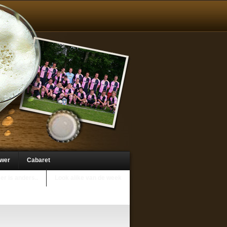
uwer
Cabaret
er is anders..
Look alike van de week