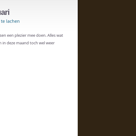
ari
te lachen
sen een plezier mee doen. Alles wat
en in deze maand toch wel weer