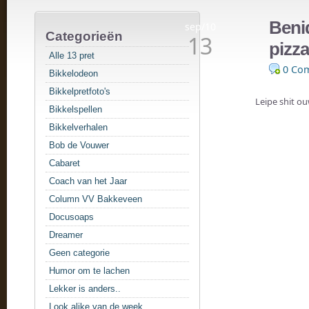
Beni
sep/10
Categorieën
13
pizza
Alle 13 pret
0 Co
Bikkelodeon
Bikkelpretfoto's
Leipe shit o
Bikkelspellen
Bikkelverhalen
Bob de Vouwer
Cabaret
Coach van het Jaar
Column VV Bakkeveen
Docusoaps
Dreamer
Geen categorie
Humor om te lachen
Lekker is anders..
Look alike van de week