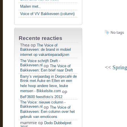
Mailen met..
Voice of VV Bakkeveen (column)
No tags
Recente reacties
Thea
op
The Voice of
Bakkeveen: de brand in mobiel
internet op vakantieparadijzen
The Voice schrijft Dreft -
Bakkeveen.nl
op
The Voice of
<<
Spring
Bakkeveen: Een brief naar Dreft
Barry’s verjaardag in Dorpscafé de
Brink met Auke en Ellen en een
hele hoop andere lieve, leuke
mensen - Bikkelsite.com
op
BeF3600 feestfoto’s 2012
The Voice: nieuwe column -
Bakkeveen.nl
op
The Voice of
Bakkeveen: Een column over het
gebruik van emoticons
mammie
op
Dodo Dubbelpret