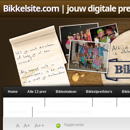
Bikkelsite.com
| jouw digitale pr
Home
Alle 13 pret
Bikkelodeon
Bikkelpretfoto's
Bikk
Coach van het Jaar
Column VV Bakkeveen
Dreamer
Geen
Mailen met..
Voice of VV Bakkeveen (column)
A
A+
A++
Toggle posts