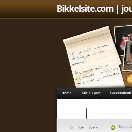
Bikkelsite.com
| jo
Home
Alle 13 pret
Bikkelodeon
Coach van het Jaar
Column VV Bak
Mailen met..
Voice of VV Bakkeveen 
A
A+
A++
Toggle p