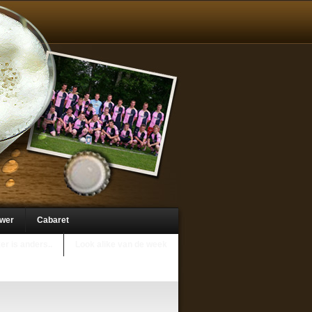
uwer
Cabaret
er is anders..
Look alike van de week