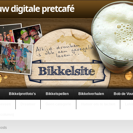
uw digitale pretcafé
Bikkelpretfoto's
Bikkelspellen
Bikkelverhalen
Bob de Vo
keveen
Dreamer
Geen categorie
Humor om te lachen
Lekk
(column)
osts