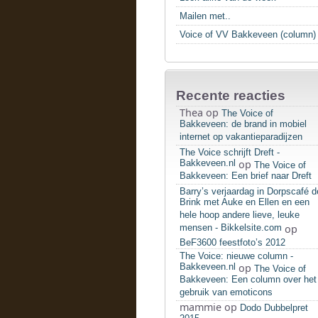
Mailen met..
Voice of VV Bakkeveen (column)
Recente reacties
Thea
op
The Voice of
Bakkeveen: de brand in mobiel
internet op vakantieparadijzen
The Voice schrijft Dreft -
Bakkeveen.nl
op
The Voice of
Bakkeveen: Een brief naar Dreft
Barry’s verjaardag in Dorpscafé d
Brink met Auke en Ellen en een
hele hoop andere lieve, leuke
mensen - Bikkelsite.com
op
BeF3600 feestfoto’s 2012
The Voice: nieuwe column -
Bakkeveen.nl
op
The Voice of
Bakkeveen: Een column over het
gebruik van emoticons
mammie
op
Dodo Dubbelpret