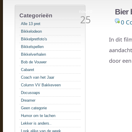
Bier 
nov/10
Categorieën
25
0 C
Alle 13 pret
Bikkelodeon
In dit fi
Bikkelpretfoto's
Bikkelspellen
aandacht
Bikkelverhalen
door een
Bob de Vouwer
Cabaret
Coach van het Jaar
Column VV Bakkeveen
Docusoaps
Dreamer
Geen categorie
Humor om te lachen
Lekker is anders..
Look alike van de week