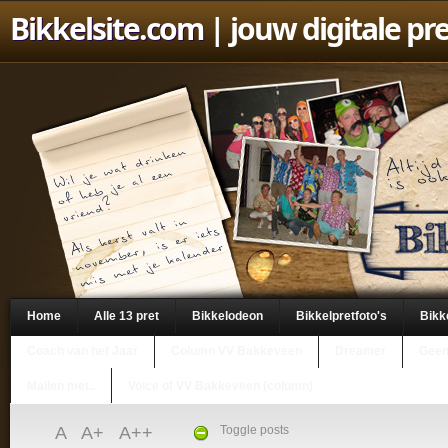
Bikkelsite.com
| jouw digitale pr
Home
Alle 13 pret
Bikkelodeon
Bikkelpretfoto's
Bikk
Coach van het Jaar
Column VV Bakkeveen
Dreamer
Geen
Mailen met..
Voice of VV Bakkeveen (column)
A
A+
A++
Toggle posts