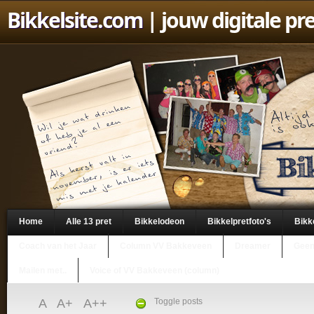
Bikkelsite.com
| jouw digitale pr
Home
Alle 13 pret
Bikkelodeon
Bikkelpretfoto's
Bikk
Coach van het Jaar
Column VV Bakkeveen
Dreamer
Geen
Mailen met..
Voice of VV Bakkeveen (column)
A
A+
A++
Toggle posts