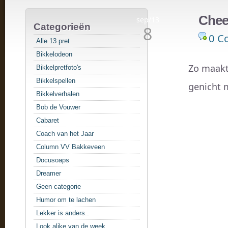
Chee
sep/13
Categorieën
8
0 C
Alle 13 pret
Bikkelodeon
Zo maakt 
Bikkelpretfoto's
Bikkelspellen
genicht m
Bikkelverhalen
Bob de Vouwer
Cabaret
Coach van het Jaar
Column VV Bakkeveen
Docusoaps
Dreamer
Geen categorie
Humor om te lachen
Lekker is anders..
Look alike van de week