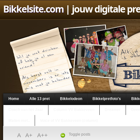
Bikkelsite.com
| jouw digitale pr
Home
Alle 13 pret
Bikkelodeon
Bikkelpretfoto's
Bikk
Coach van het Jaar
Column VV Bakkeveen
Dreamer
Geen
Mailen met..
Voice of VV Bakkeveen (column)
A
A+
A++
Toggle posts