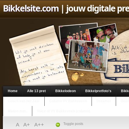
Bikkelsite.com
| jouw digitale pr
Home
Alle 13 pret
Bikkelodeon
Bikkelpretfoto's
Bikk
Coach van het Jaar
Column VV Bakkeveen
Dreamer
Geen
Mailen met..
Voice of VV Bakkeveen (column)
A
A+
A++
Toggle posts