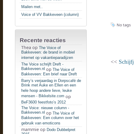
Mailen met..
Voice of VV Bakkeveen (column)
No tags
Recente reacties
Thea
op
The Voice of
Bakkeveen: de brand in mobiel
internet op vakantieparadijzen
<<
Schij
The Voice schrijft Dreft -
Bakkeveen.nl
op
The Voice of
Bakkeveen: Een brief naar Dreft
Barry’s verjaardag in Dorpscafé de
Brink met Auke en Ellen en een
hele hoop andere lieve, leuke
mensen - Bikkelsite.com
op
BeF3600 feestfoto’s 2012
The Voice: nieuwe column -
Bakkeveen.nl
op
The Voice of
Bakkeveen: Een column over het
gebruik van emoticons
mammie
op
Dodo Dubbelpret