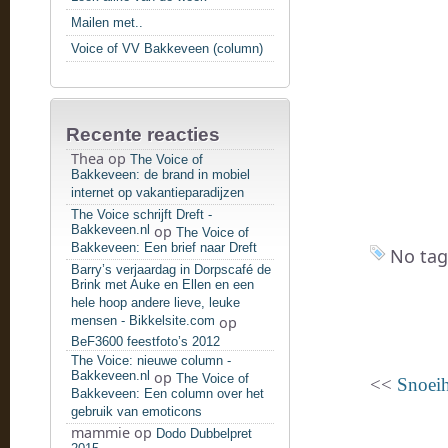
Mailen met..
Voice of VV Bakkeveen (column)
Recente reacties
Thea
op
The Voice of
Bakkeveen: de brand in mobiel
internet op vakantieparadijzen
The Voice schrijft Dreft -
Bakkeveen.nl
op
The Voice of
Bakkeveen: Een brief naar Dreft
No tag
Barry’s verjaardag in Dorpscafé de
Brink met Auke en Ellen en een
hele hoop andere lieve, leuke
mensen - Bikkelsite.com
op
BeF3600 feestfoto’s 2012
The Voice: nieuwe column -
Bakkeveen.nl
op
The Voice of
<<
Snoeih
Bakkeveen: Een column over het
gebruik van emoticons
mammie
op
Dodo Dubbelpret