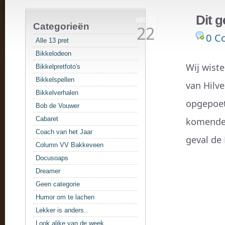
Dit g
okt/11
Categorieën
22
0 C
Alle 13 pret
Bikkelodeon
Wij wiste
Bikkelpretfoto's
Bikkelspellen
van Hilve
Bikkelverhalen
opgepoet
Bob de Vouwer
Cabaret
komende 
Coach van het Jaar
geval de 
Column VV Bakkeveen
Docusoaps
Dreamer
Geen categorie
Humor om te lachen
Lekker is anders..
Look alike van de week