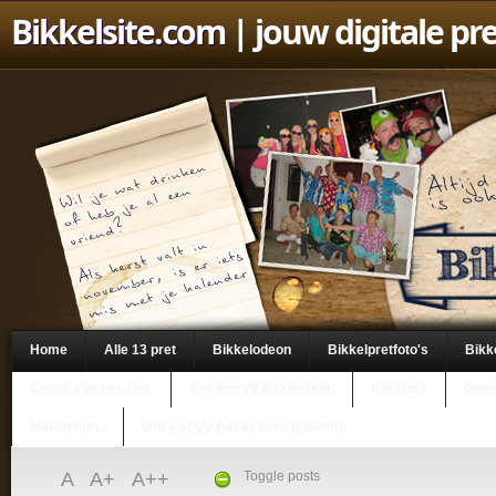
Bikkelsite.com
| jouw digitale pr
Home
Alle 13 pret
Bikkelodeon
Bikkelpretfoto's
Bikk
Coach van het Jaar
Column VV Bakkeveen
Dreamer
Geen
Mailen met..
Voice of VV Bakkeveen (column)
A
A+
A++
Toggle posts