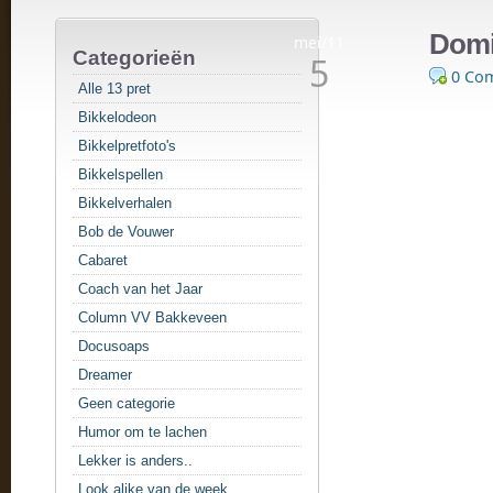
Domi
mei/11
Categorieën
5
0 Co
Alle 13 pret
Bikkelodeon
Bikkelpretfoto's
Bikkelspellen
Bikkelverhalen
Bob de Vouwer
Cabaret
Coach van het Jaar
Column VV Bakkeveen
Docusoaps
Dreamer
Geen categorie
Humor om te lachen
Lekker is anders..
Look alike van de week