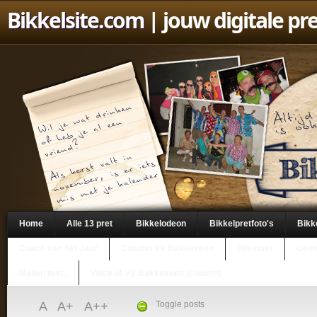
Bikkelsite.com
| jouw digitale pr
Home
Alle 13 pret
Bikkelodeon
Bikkelpretfoto's
Bikk
Coach van het Jaar
Column VV Bakkeveen
Dreamer
Geen
Mailen met..
Voice of VV Bakkeveen (column)
A
A+
A++
Toggle posts