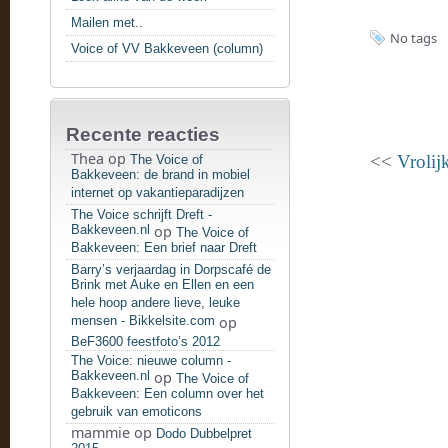
Mailen met..
No tags
Voice of VV Bakkeveen (column)
Recente reacties
Thea
op
<<
Vrolijk
The Voice of
Bakkeveen: de brand in mobiel
internet op vakantieparadijzen
The Voice schrijft Dreft -
Bakkeveen.nl
op
The Voice of
Bakkeveen: Een brief naar Dreft
Barry’s verjaardag in Dorpscafé de
Brink met Auke en Ellen en een
hele hoop andere lieve, leuke
mensen - Bikkelsite.com
op
BeF3600 feestfoto’s 2012
The Voice: nieuwe column -
Bakkeveen.nl
op
The Voice of
Bakkeveen: Een column over het
gebruik van emoticons
mammie
op
Dodo Dubbelpret