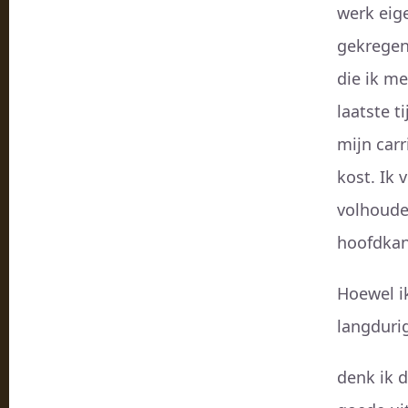
werk eige
gekregen
die ik m
laatste t
mijn carr
kost. Ik 
volhoude
hoofdkan
Hoewel i
langdurig
denk ik 