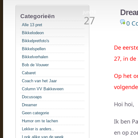
Drea
jun/10
Categorieën
27
0 C
Alle 13 pret
Bikkelodeon
Bikkelpretfoto's
De eerst
Bikkelspellen
Bikkelverhalen
27, in de
Bob de Vouwer
Cabaret
Op het on
Coach van het Jaar
volgende 
Column VV Bakkeveen
Docusoaps
Hoi hoi,
Dreamer
Geen categorie
Ik ben Pa
Humor om te lachen
Lekker is anders..
en op zoe
Look alike van de week