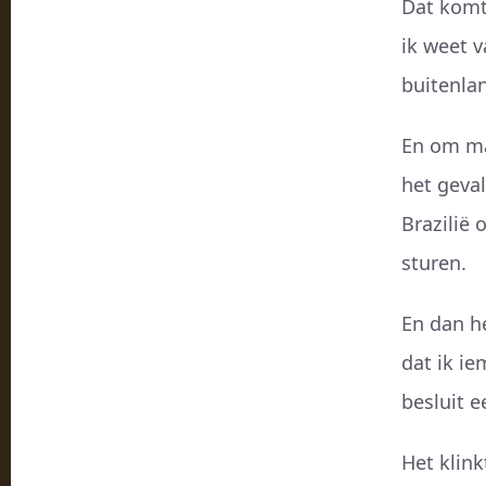
Dat komt
ik weet v
buitenla
En om maa
het geval
Brazilië
sturen.
En dan he
dat ik i
besluit e
Het klin