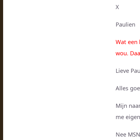
X
Paulien
Wat een 
wou. Daa
Lieve Pau
Alles go
Mijn naa
me eigenl
Nee MSN k