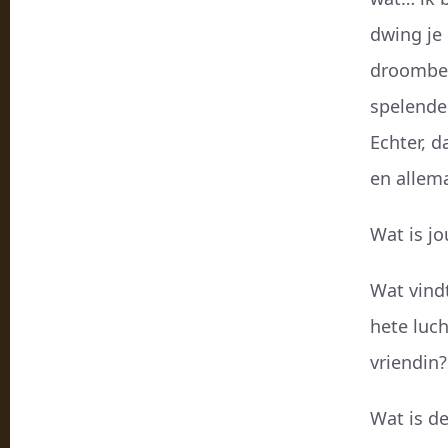
dwing je 
droombee
spelende
Echter, d
en allem
Wat is j
Wat vindt
hete luc
vriendin?
Wat is de