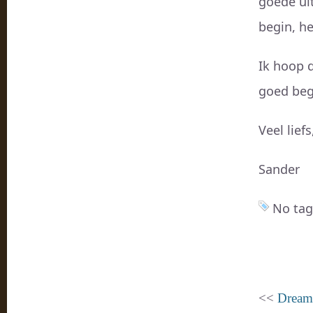
goede ui
begin, h
Ik hoop d
goed begr
Veel liefs
Sander
No tag
<<
Dreame