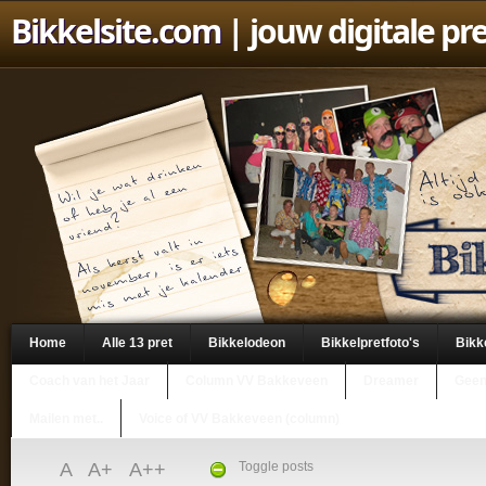
Bikkelsite.com
| jouw digitale pr
Home
Alle 13 pret
Bikkelodeon
Bikkelpretfoto's
Bikk
Coach van het Jaar
Column VV Bakkeveen
Dreamer
Geen
Mailen met..
Voice of VV Bakkeveen (column)
A
A+
A++
Toggle posts