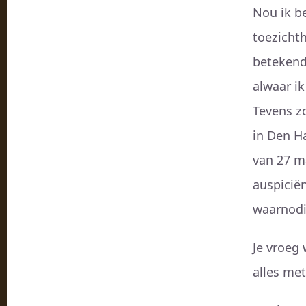
Nou ik b
toezicht
betekend 
alwaar ik
Tevens z
in Den H
van 27 m
auspiciën
waarnodig
Je vroeg 
alles me