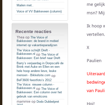
me gelijk
Mailen met..
Voice of VV Bakkeveen (column)
msn? Mij
Ik hoop 
Recente reacties
vertelle
Thea
op
The Voice of
Bakkeveen: de brand in mobiel
internet op vakantieparadijzen
X
The Voice schrijft Dreft -
Bakkeveen.nl
op
The Voice of
Bakkeveen: Een brief naar Dreft
Paulien
Barry’s verjaardag in Dorpscafé de
Brink met Auke en Ellen en een
hele hoop andere lieve, leuke
Uiteraar
mensen - Bikkelsite.com
op
BeF3600 feestfoto’s 2012
bedwinge
The Voice: nieuwe column -
Bakkeveen.nl
op
The Voice of
van Pauli
Bakkeveen: Een column over het
gebruik van emoticons
mammie
op
Dodo Dubbelpret
Hoi!