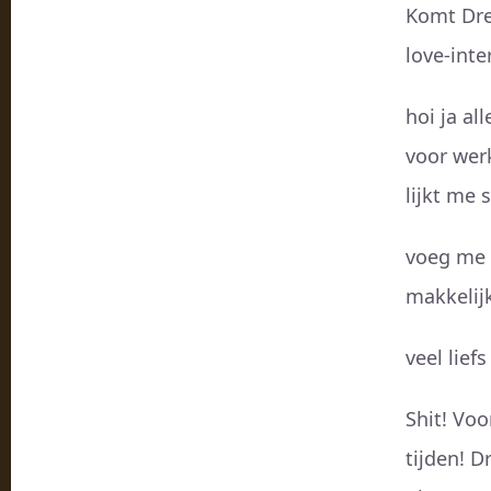
Komt Dre
love-int
hoi ja al
voor wer
lijkt me 
voeg me 
makkelijk
veel lief
Shit! Vo
tijden! 