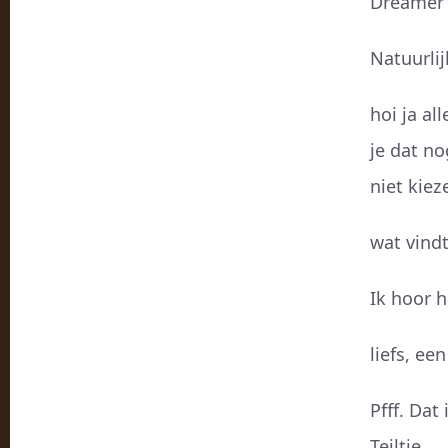
Dreamer
Natuurlij
hoi ja al
je dat no
niet kiez
wat vindt
Ik hoor h
liefs, ee
Pfff. Dat
Teiltje..