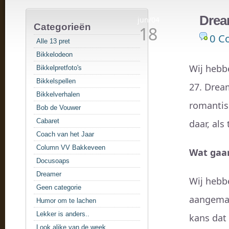
Drea
jun/04
Categorieën
18
0 C
Alle 13 pret
Bikkelodeon
Wij hebb
Bikkelpretfoto's
Bikkelspellen
27. Dream
Bikkelverhalen
romantisc
Bob de Vouwer
Cabaret
daar, als
Coach van het Jaar
Column VV Bakkeveen
Wat gaa
Docusoaps
Dreamer
Wij hebb
Geen categorie
aangemaak
Humor om te lachen
Lekker is anders..
kans dat
Look alike van de week