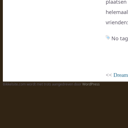
plaatsen
helemaal
vrienden
No tag
<<
Dreame
Bikkelsite.com wordt met trots aangedreven door
WordPress