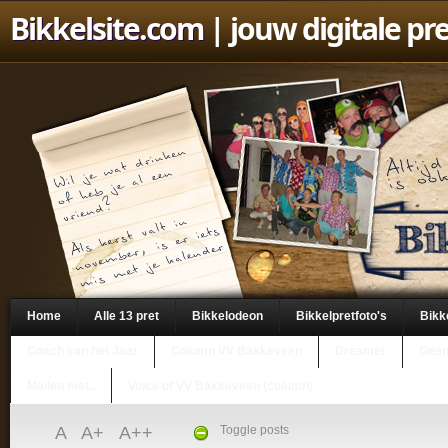
Bikkelsite.com
| jouw digitale pr
Home
Alle 13 pret
Bikkelodeon
Bikkelpretfoto's
Bikk
Coach van het Jaar
Column VV Bakkeveen
Dreamer
Geen
Mailen met..
Voice of VV Bakkeveen (column)
A
A+
A++
Toggle posts