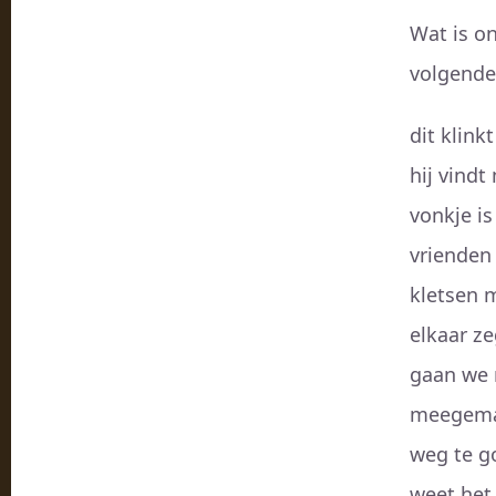
Wat is on
volgende 
dit klink
hij vind
vonkje i
vrienden
kletsen m
elkaar z
gaan we 
meegemaa
weg te g
weet het