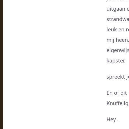
uitgaan o
strandwa
leuk en 
mij heen,
eigenwijs
kapster.
spreekt j
En of di
Knuffeli
Hey…