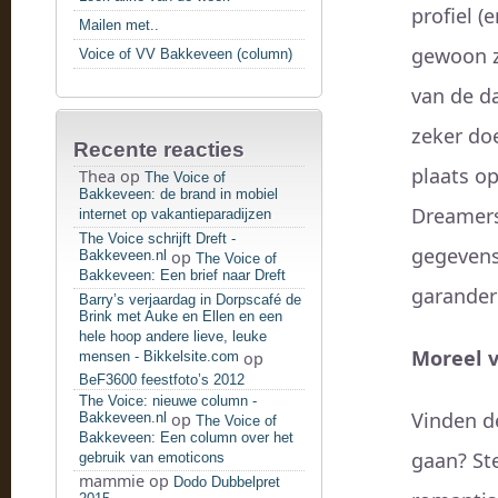
profiel 
Mailen met..
gewoon z
Voice of VV Bakkeveen (column)
van de da
zeker doe
Recente reacties
plaats o
Thea
op
The Voice of
Bakkeveen: de brand in mobiel
Dreamers 
internet op vakantieparadijzen
The Voice schrijft Dreft -
gegevens 
Bakkeveen.nl
op
The Voice of
Bakkeveen: Een brief naar Dreft
garander
Barry’s verjaardag in Dorpscafé de
Brink met Auke en Ellen en een
hele hoop andere lieve, leuke
Moreel v
mensen - Bikkelsite.com
op
BeF3600 feestfoto’s 2012
The Voice: nieuwe column -
Vinden d
Bakkeveen.nl
op
The Voice of
Bakkeveen: Een column over het
gaan? Ste
gebruik van emoticons
mammie
op
Dodo Dubbelpret