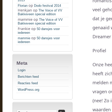
romantis
2015
op
Florian
Dodo festival 2014
veel geho
Henkjan
op
The Voice of VV
Bakkeveen special edition
dat je ge
mammie
op
The Voice of VV
Bakkeveen special edition
genaaid
Frankie
op
50 dansjes voor
iedereen
Dreamer 
op
mammie
50 dansjes voor
iedereen
Profiel
Meta
Onze hee
Login
heeft zi
Berichten feed
melden mo
Reacties feed
WordPress.org
vragen ov
(nee! Zo 
waarden 