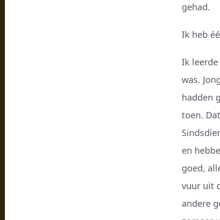
gehad.
Ik heb éé
Ik leerde
was. Jon
hadden g
toen. Dat
Sindsdien
en hebben
goed, all
vuur uit 
andere g