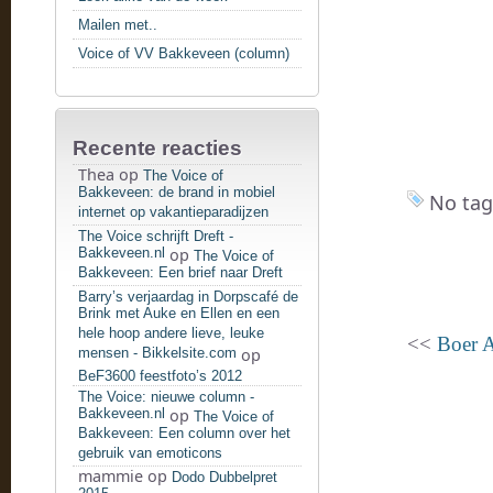
Mailen met..
Voice of VV Bakkeveen (column)
Recente reacties
Thea
op
The Voice of
Bakkeveen: de brand in mobiel
No tag
internet op vakantieparadijzen
The Voice schrijft Dreft -
Bakkeveen.nl
op
The Voice of
Bakkeveen: Een brief naar Dreft
Barry’s verjaardag in Dorpscafé de
Brink met Auke en Ellen en een
hele hoop andere lieve, leuke
<<
Boer A
mensen - Bikkelsite.com
op
BeF3600 feestfoto’s 2012
The Voice: nieuwe column -
Bakkeveen.nl
op
The Voice of
Bakkeveen: Een column over het
gebruik van emoticons
mammie
op
Dodo Dubbelpret