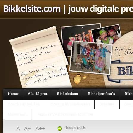
Bikkelsite.com
| jouw digitale pr
Home
Alle 13 pret
Bikkelodeon
Bikkelpretfoto's
Bikk
Coach van het Jaar
Column VV Bakkeveen
Dreamer
Geen
Mailen met..
Voice of VV Bakkeveen (column)
A
A+
A++
Toggle posts