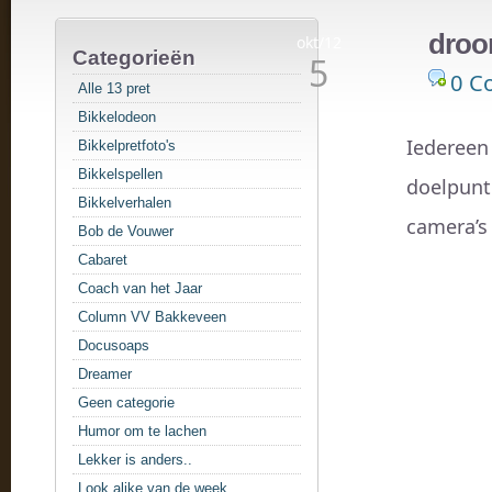
droo
okt/12
Categorieën
5
0 C
Alle 13 pret
Bikkelodeon
Iedereen 
Bikkelpretfoto's
Bikkelspellen
doelpunt.
Bikkelverhalen
camera’s
Bob de Vouwer
Cabaret
Coach van het Jaar
Column VV Bakkeveen
Docusoaps
Dreamer
Geen categorie
Humor om te lachen
Lekker is anders..
Look alike van de week