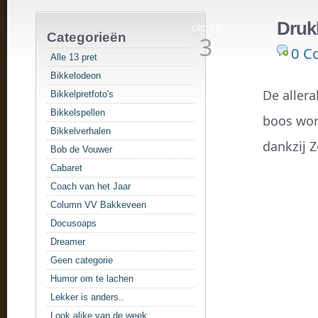
Druk
okt/10
Categorieën
3
0 C
Alle 13 pret
Bikkelodeon
De allera
Bikkelpretfoto's
Bikkelspellen
boos word
Bikkelverhalen
dankzij 
Bob de Vouwer
Cabaret
Coach van het Jaar
Column VV Bakkeveen
Docusoaps
Dreamer
Geen categorie
Humor om te lachen
Lekker is anders..
Look alike van de week