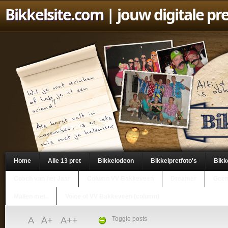
Bikkelsite.com
| jouw digitale pr
Home
Alle 13 pret
Bikkelodeon
Bikkelpretfoto's
Bikk
Coach van het Jaar
Column VV Bakkeveen
Dreamer
Geen
Mailen met..
Voice of VV Bakkeveen (column)
A
A+
A++
Toggle posts