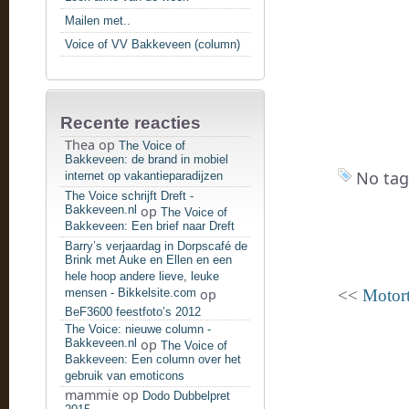
Mailen met..
Voice of VV Bakkeveen (column)
Recente reacties
Thea
op
The Voice of
Bakkeveen: de brand in mobiel
No tag
internet op vakantieparadijzen
The Voice schrijft Dreft -
Bakkeveen.nl
op
The Voice of
Bakkeveen: Een brief naar Dreft
Barry’s verjaardag in Dorpscafé de
Brink met Auke en Ellen en een
hele hoop andere lieve, leuke
mensen - Bikkelsite.com
op
<<
Motortj
BeF3600 feestfoto’s 2012
The Voice: nieuwe column -
Bakkeveen.nl
op
The Voice of
Bakkeveen: Een column over het
gebruik van emoticons
mammie
op
Dodo Dubbelpret