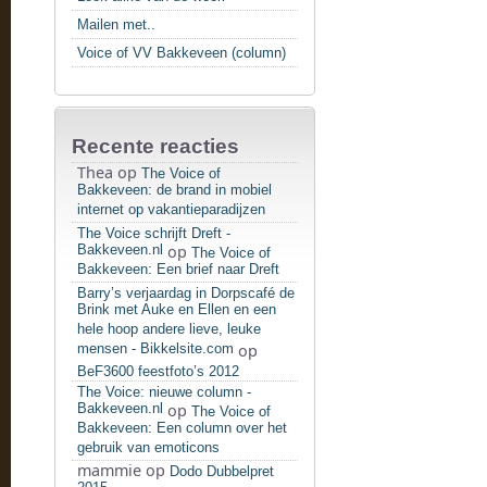
Mailen met..
Voice of VV Bakkeveen (column)
Recente reacties
Thea
op
The Voice of
Bakkeveen: de brand in mobiel
internet op vakantieparadijzen
The Voice schrijft Dreft -
Bakkeveen.nl
op
The Voice of
Bakkeveen: Een brief naar Dreft
Barry’s verjaardag in Dorpscafé de
Brink met Auke en Ellen en een
hele hoop andere lieve, leuke
mensen - Bikkelsite.com
op
BeF3600 feestfoto’s 2012
The Voice: nieuwe column -
Bakkeveen.nl
op
The Voice of
Bakkeveen: Een column over het
gebruik van emoticons
mammie
op
Dodo Dubbelpret