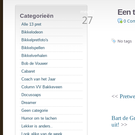
Een t
mei/12
Categorieën
27
0 Co
Alle 13 pret
Bikkelodeon
Bikkelpretfoto's
No tags
Bikkelspellen
Bikkelverhalen
Bob de Vouwer
Cabaret
Coach van het Jaar
Column VV Bakkeveen
Docusoaps
<<
Pretwe
Dreamer
Geen categorie
Bart de Gr
Humor om te lachen
uit!
>>
Lekker is anders..
Look alike van de week