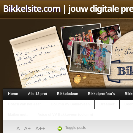
Bikkelsite.com
| jouw digitale pr
Home
Alle 13 pret
Bikkelodeon
Bikkelpretfoto's
Bikk
Coach van het Jaar
Column VV Bakkeveen
Dreamer
Geen
Mailen met..
Voice of VV Bakkeveen (column)
A
A+
A++
Toggle posts