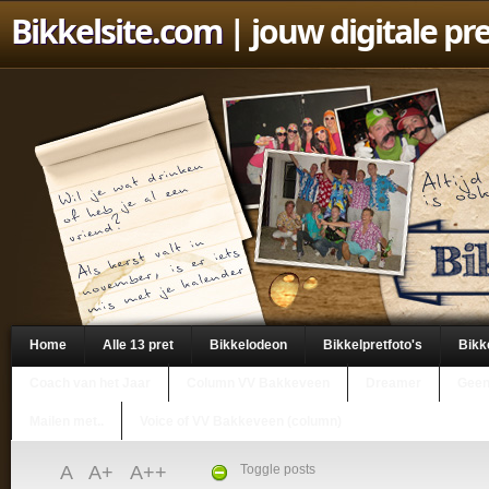
Bikkelsite.com
| jouw digitale pr
Home
Alle 13 pret
Bikkelodeon
Bikkelpretfoto's
Bikk
Coach van het Jaar
Column VV Bakkeveen
Dreamer
Geen
Mailen met..
Voice of VV Bakkeveen (column)
A
A+
A++
Toggle posts