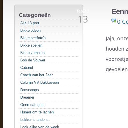
Eenm
feb/13
Categorieën
13
0 C
Alle 13 pret
Bikkelodeon
Jaja, onz
Bikkelpretfoto's
Bikkelspellen
houden ze
Bikkelverhalen
voorzetj
Bob de Vouwer
Cabaret
gevoelen
Coach van het Jaar
Column VV Bakkeveen
Docusoaps
Dreamer
Geen categorie
Humor om te lachen
Lekker is anders..
Look alike van de week