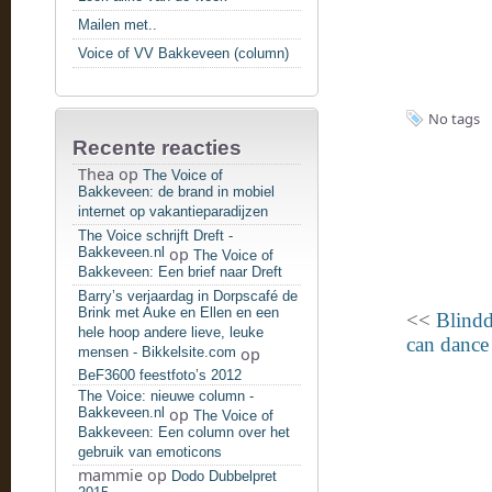
Mailen met..
Voice of VV Bakkeveen (column)
No tags
Recente reacties
Thea
op
The Voice of
Bakkeveen: de brand in mobiel
internet op vakantieparadijzen
The Voice schrijft Dreft -
Bakkeveen.nl
op
The Voice of
Bakkeveen: Een brief naar Dreft
Barry’s verjaardag in Dorpscafé de
Brink met Auke en Ellen en een
<<
Blindd
hele hoop andere lieve, leuke
can dance 
mensen - Bikkelsite.com
op
BeF3600 feestfoto’s 2012
The Voice: nieuwe column -
Bakkeveen.nl
op
The Voice of
Bakkeveen: Een column over het
gebruik van emoticons
mammie
op
Dodo Dubbelpret