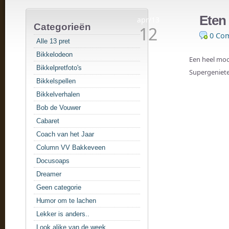
Eten 
apr/13
Categorieën
12
0 Co
Alle 13 pret
Bikkelodeon
Een heel moo
Bikkelpretfoto's
Supergeniete
Bikkelspellen
Bikkelverhalen
Bob de Vouwer
Cabaret
Coach van het Jaar
Column VV Bakkeveen
Docusoaps
Dreamer
Geen categorie
Humor om te lachen
Lekker is anders..
Look alike van de week