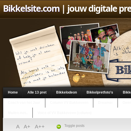
Bikkelsite.com
| jouw digitale pr
Home
Alle 13 pret
Bikkelodeon
Bikkelpretfoto's
Bikk
Coach van het Jaar
Column VV Bakkeveen
Dreamer
Geen
Mailen met..
Voice of VV Bakkeveen (column)
A
A+
A++
Toggle posts