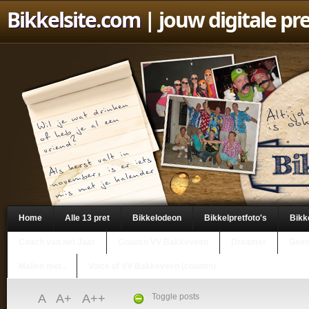
Bikkelsite.com
| jouw digitale pr
Home
Alle 13 pret
Bikkelodeon
Bikkelpretfoto's
Bikk
Coach van het Jaar
Column VV Bakkeveen
Dreamer
Geen
Mailen met..
Voice of VV Bakkeveen (column)
A
A+
A++
Toggle posts