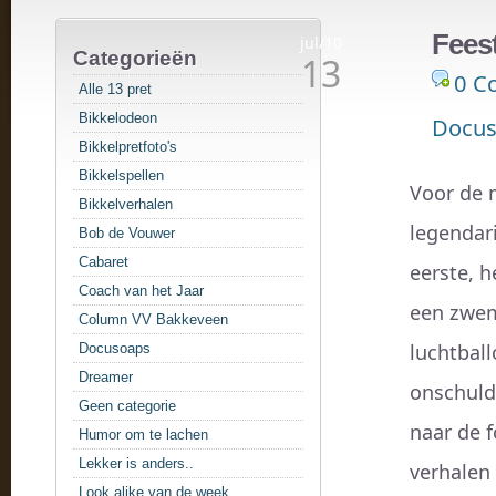
Fees
jul/10
Categorieën
13
0 C
Alle 13 pret
Bikkelodeon
Docus
Bikkelpretfoto's
Bikkelspellen
Voor de 
Bikkelverhalen
legendar
Bob de Vouwer
Cabaret
eerste, h
Coach van het Jaar
een zwem
Column VV Bakkeveen
luchtbal
Docusoaps
Dreamer
onschuldi
Geen categorie
naar de f
Humor om te lachen
Lekker is anders..
verhalen
Look alike van de week