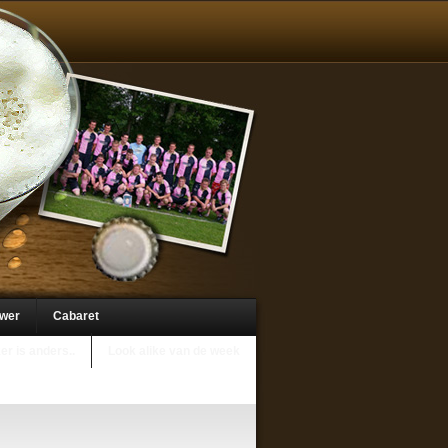
uwer
Cabaret
er is anders..
Look alike van de week