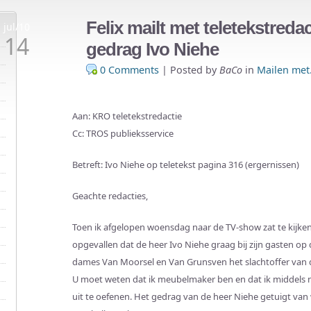
Felix mailt met teletekstredac
jul/10
14
gedrag Ivo Niehe
0 Comments
|
Posted by
BaCo
in
Mailen met.
Aan: KRO teletekstredactie
Cc: TROS publieksservice
Betreft: Ivo Niehe op teletekst pagina 316 (ergernissen)
Geachte redacties,
Toen ik afgelopen woensdag naar de TV-show zat te kijken,
opgevallen dat de heer Ivo Niehe graag bij zijn gasten op d
dames Van Moorsel en Van Grunsven het slachtoffer van d
U moet weten dat ik meubelmaker ben en dat ik middels 
uit te oefenen. Het gedrag van de heer Niehe getuigt van