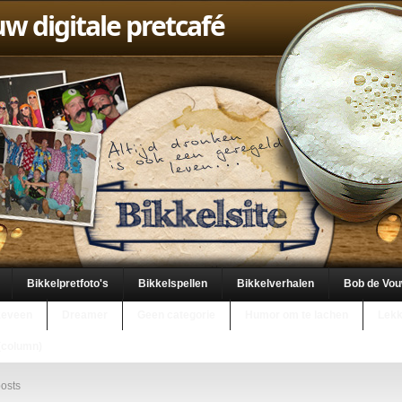
uw digitale pretcafé
Bikkelpretfoto's
Bikkelspellen
Bikkelverhalen
Bob de Vo
keveen
Dreamer
Geen categorie
Humor om te lachen
Lekk
(column)
osts