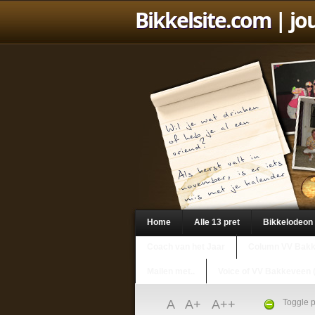
Bikkelsite.com
| jo
Home
Alle 13 pret
Bikkelodeon
Coach van het Jaar
Column VV Bak
Mailen met..
Voice of VV Bakkeveen 
A
A+
A++
Toggle p