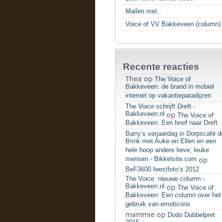
Mailen met..
Voice of VV Bakkeveen (column)
Recente reacties
Thea
op
The Voice of
Bakkeveen: de brand in mobiel
internet op vakantieparadijzen
The Voice schrijft Dreft -
Bakkeveen.nl
op
The Voice of
Bakkeveen: Een brief naar Dreft
Barry’s verjaardag in Dorpscafé d
Brink met Auke en Ellen en een
hele hoop andere lieve, leuke
mensen - Bikkelsite.com
op
BeF3600 feestfoto’s 2012
The Voice: nieuwe column -
Bakkeveen.nl
op
The Voice of
Bakkeveen: Een column over het
gebruik van emoticons
mammie
op
Dodo Dubbelpret