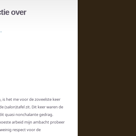
tie over
.
 is het me voor de zoveelste keer
e (salon)tafel zit. Dit keer waren de
it quasi nonchalante gedrag.
noeste arbeid mijn ambacht probeer
 weinig respect voor de