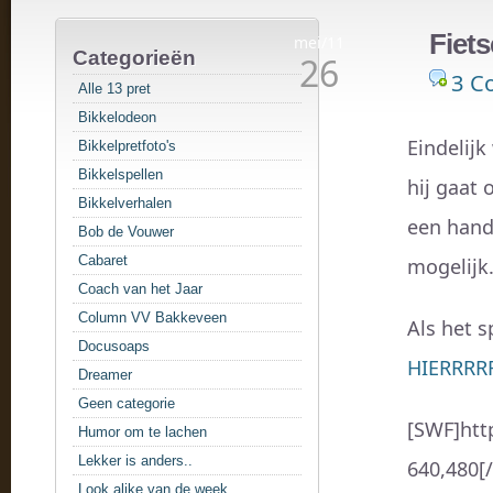
Fiets
mei/11
Categorieën
26
3 C
Alle 13 pret
Bikkelodeon
Eindelijk
Bikkelpretfoto's
Bikkelspellen
hij gaat 
Bikkelverhalen
een hand
Bob de Vouwer
Cabaret
mogelijk.
Coach van het Jaar
Column VV Bakkeveen
Als het s
Docusoaps
HIERRRR
Dreamer
Geen categorie
[SWF]htt
Humor om te lachen
Lekker is anders..
640,480[
Look alike van de week