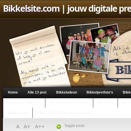
Bikkelsite.com
| jouw digitale pr
Home
Alle 13 pret
Bikkelodeon
Bikkelpretfoto's
Bikk
Coach van het Jaar
Column VV Bakkeveen
Dreamer
Geen
Mailen met..
Voice of VV Bakkeveen (column)
A
A+
A++
Toggle posts