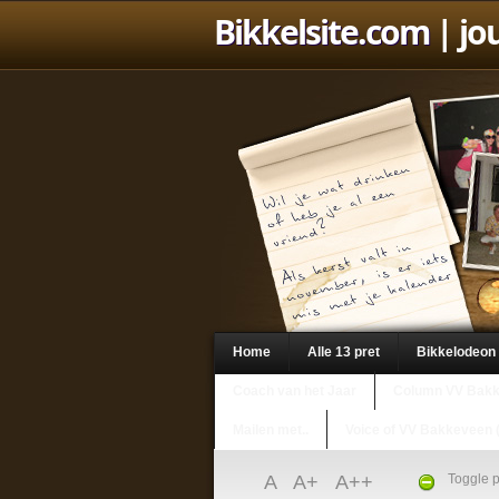
Bikkelsite.com
| jo
Home
Alle 13 pret
Bikkelodeon
Coach van het Jaar
Column VV Bak
Mailen met..
Voice of VV Bakkeveen 
A
A+
A++
Toggle p