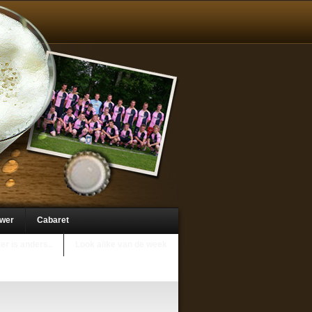
uwer
Cabaret
er is anders..
Look alike van de week