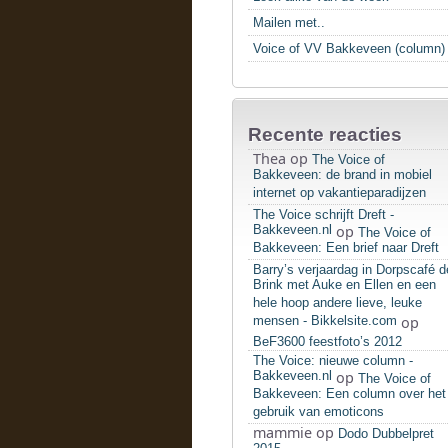
Mailen met..
Voice of VV Bakkeveen (column)
Recente reacties
Thea
op
The Voice of
Bakkeveen: de brand in mobiel
internet op vakantieparadijzen
The Voice schrijft Dreft -
Bakkeveen.nl
op
The Voice of
Bakkeveen: Een brief naar Dreft
Barry’s verjaardag in Dorpscafé d
Brink met Auke en Ellen en een
hele hoop andere lieve, leuke
mensen - Bikkelsite.com
op
BeF3600 feestfoto’s 2012
The Voice: nieuwe column -
Bakkeveen.nl
op
The Voice of
Bakkeveen: Een column over het
gebruik van emoticons
mammie
op
Dodo Dubbelpret