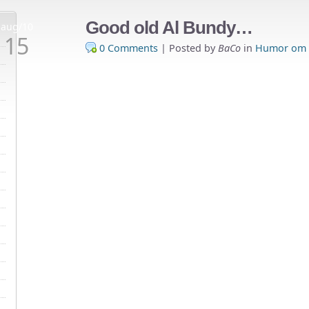
Good old Al Bundy…
aug/10
15
0 Comments
|
Posted by
BaCo
in
Humor om t