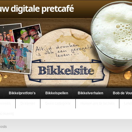
uw digitale pretcafé
Bikkelpretfoto's
Bikkelspellen
Bikkelverhalen
Bob de Vo
keveen
Dreamer
Geen categorie
Humor om te lachen
Lekk
(column)
osts