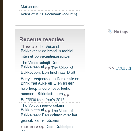
Mailen met..
Voice of VV Bakkeveen (column)
No tags
Recente reacties
Thea
op
The Voice of
Bakkeveen: de brand in mobiel
internet op vakantieparadijzen
The Voice schrijft Dreft -
<<
Fruit 
Bakkeveen.nl
op
The Voice of
Bakkeveen: Een brief naar Dreft
Barry’s verjaardag in Dorpscafé de
Brink met Auke en Ellen en een
hele hoop andere lieve, leuke
mensen - Bikkelsite.com
op
BeF3600 feestfoto’s 2012
The Voice: nieuwe column -
Bakkeveen.nl
op
The Voice of
Bakkeveen: Een column over het
gebruik van emoticons
mammie
op
Dodo Dubbelpret