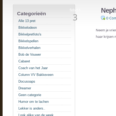
Neph
feb/11
Categorieën
3
0 Co
Alle 13 pret
Bikkelodeon
Neem je vrie
Bikkelpretfoto's
haar krijsen 
Bikkelspellen
Bikkelverhalen
Bob de Vouwer
Cabaret
Coach van het Jaar
Column VV Bakkeveen
Docusoaps
Dreamer
Geen categorie
Humor om te lachen
Lekker is anders..
Look alike van de week