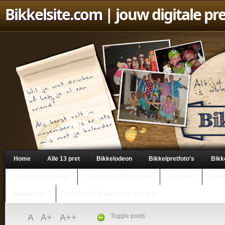
Bikkelsite.com
| jouw digitale pr
Home
Alle 13 pret
Bikkelodeon
Bikkelpretfoto's
Bikk
Coach van het Jaar
Column VV Bakkeveen
Dreamer
Geen
Mailen met..
Voice of VV Bakkeveen (column)
A
A+
A++
Toggle posts