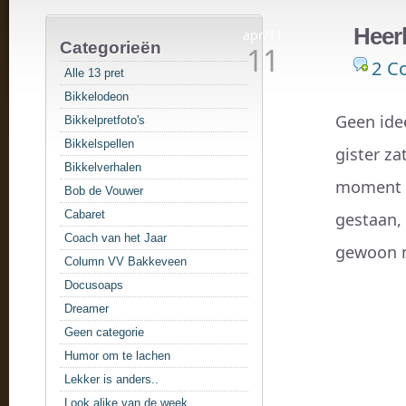
Heerl
apr/11
Categorieën
11
2 C
Alle 13 pret
Bikkelodeon
Geen ide
Bikkelpretfoto's
Bikkelspellen
gister z
Bikkelverhalen
moment t
Bob de Vouwer
Cabaret
gestaan,
Coach van het Jaar
gewoon n
Column VV Bakkeveen
Docusoaps
Dreamer
Geen categorie
Humor om te lachen
Lekker is anders..
Look alike van de week