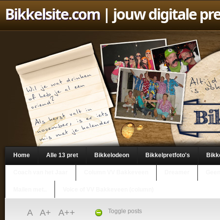
Bikkelsite.com
| jouw digitale pr
Home
Alle 13 pret
Bikkelodeon
Bikkelpretfoto's
Bikk
Coach van het Jaar
Column VV Bakkeveen
Dreamer
Geen
Mailen met..
Voice of VV Bakkeveen (column)
A
A+
A++
Toggle posts