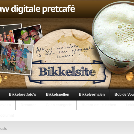
uw digitale pretcafé
Bikkelpretfoto's
Bikkelspellen
Bikkelverhalen
Bob de Vo
keveen
Dreamer
Geen categorie
Humor om te lachen
Lekk
(column)
osts