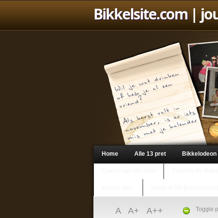
Bikkelsite.com
| jo
Home
Alle 13 pret
Bikkelodeon
Coach van het Jaar
Column VV Bak
Mailen met..
Voice of VV Bakkeveen 
A
A+
A++
Toggle p