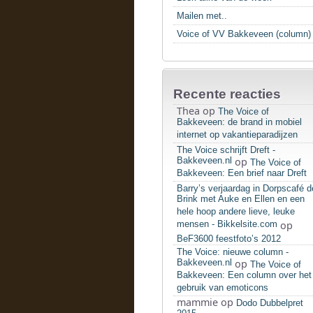
Mailen met..
Voice of VV Bakkeveen (column)
Recente reacties
Thea
op
The Voice of
Bakkeveen: de brand in mobiel
internet op vakantieparadijzen
The Voice schrijft Dreft -
Bakkeveen.nl
op
The Voice of
Bakkeveen: Een brief naar Dreft
Barry’s verjaardag in Dorpscafé d
Brink met Auke en Ellen en een
hele hoop andere lieve, leuke
mensen - Bikkelsite.com
op
BeF3600 feestfoto’s 2012
The Voice: nieuwe column -
Bakkeveen.nl
op
The Voice of
Bakkeveen: Een column over het
gebruik van emoticons
mammie
op
Dodo Dubbelpret