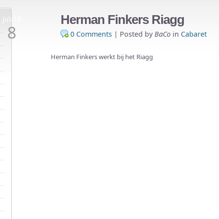
Herman Finkers Riagg
jul/10
8
0 Comments
|
Posted by
BaCo
in
Cabaret
Herman Finkers werkt bij het Riagg