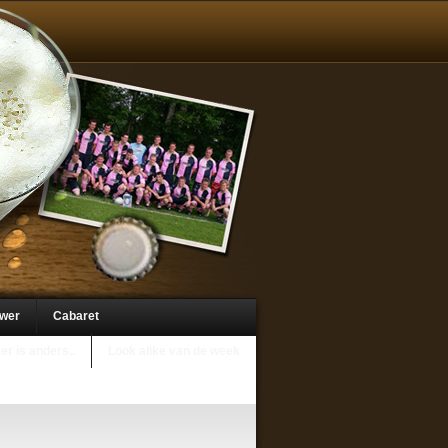
uwer
Cabaret
er is anders..
Look alike van de week