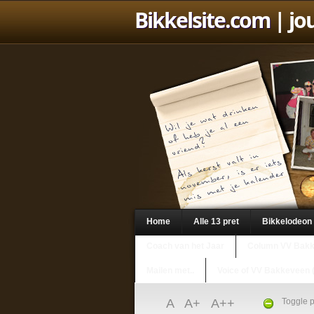
Bikkelsite.com
| jo
Home
Alle 13 pret
Bikkelodeon
Coach van het Jaar
Column VV Bak
Mailen met..
Voice of VV Bakkeveen 
A
A+
A++
Toggle p