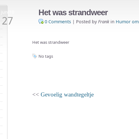
Het was strandweer
jun/10
27
0 Comments
|
Posted by
Frank
in
Humor om 
Het was strandweer
No tags
<<
Gevoelig wandtegeltje