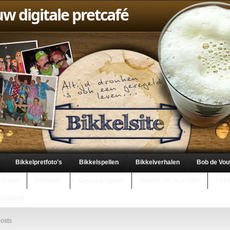
uw digitale pretcafé
Bikkelpretfoto's
Bikkelspellen
Bikkelverhalen
Bob de Vo
keveen
Dreamer
Geen categorie
Humor om te lachen
Lekk
(column)
osts