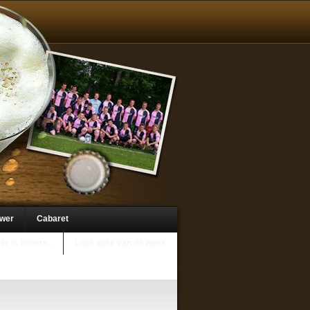
uwer
Cabaret
er is anders..
Look alike van de week