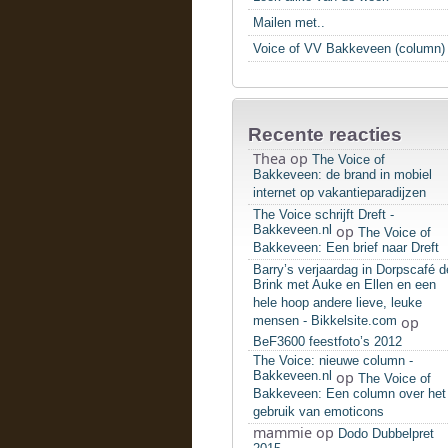
Mailen met..
Voice of VV Bakkeveen (column)
Recente reacties
Thea
op
The Voice of
Bakkeveen: de brand in mobiel
internet op vakantieparadijzen
The Voice schrijft Dreft -
Bakkeveen.nl
op
The Voice of
Bakkeveen: Een brief naar Dreft
Barry’s verjaardag in Dorpscafé d
Brink met Auke en Ellen en een
hele hoop andere lieve, leuke
mensen - Bikkelsite.com
op
BeF3600 feestfoto’s 2012
The Voice: nieuwe column -
Bakkeveen.nl
op
The Voice of
Bakkeveen: Een column over het
gebruik van emoticons
mammie
op
Dodo Dubbelpret