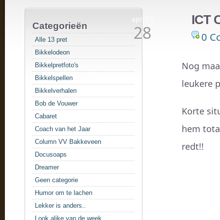
ICT 
apr/13
Categorieën
28
0 C
Alle 13 pret
Bikkelodeon
Nog maar
Bikkelpretfoto's
Bikkelspellen
leukere 
Bikkelverhalen
Bob de Vouwer
Korte si
Cabaret
hem totaa
Coach van het Jaar
Column VV Bakkeveen
redt!!
Docusoaps
Dreamer
Geen categorie
Humor om te lachen
Lekker is anders..
Look alike van de week