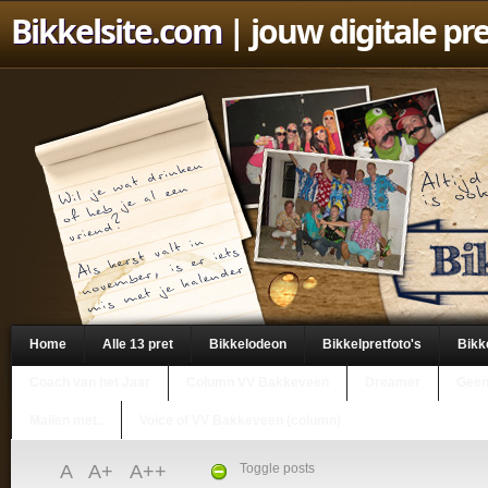
Bikkelsite.com
| jouw digitale pr
Home
Alle 13 pret
Bikkelodeon
Bikkelpretfoto's
Bikk
Coach van het Jaar
Column VV Bakkeveen
Dreamer
Geen
Mailen met..
Voice of VV Bakkeveen (column)
A
A+
A++
Toggle posts