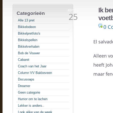
Ik be
apr/12
Categorieën
25
voetb
Alle 13 pret
0 C
Bikkelodeon
Bikkelpretfoto's
Bikkelspellen
El salvad
Bikkelverhalen
Bob de Vouwer
Alleen vo
Cabaret
heeft Jo
Coach van het Jaar
Column VV Bakkeveen
maar feno
Docusoaps
Dreamer
Geen categorie
Humor om te lachen
Lekker is anders..
Look alike van de week