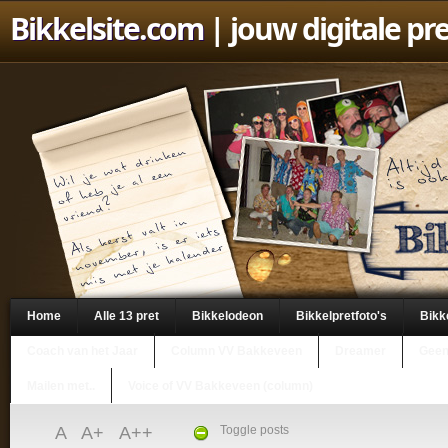
Bikkelsite.com
| jouw digitale pr
Home
Alle 13 pret
Bikkelodeon
Bikkelpretfoto's
Bikk
Coach van het Jaar
Column VV Bakkeveen
Dreamer
Geen
Mailen met..
Voice of VV Bakkeveen (column)
A
A+
A++
Toggle posts