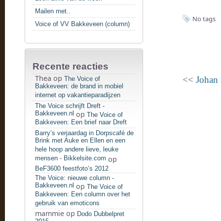
Mailen met..
No tags
Voice of VV Bakkeveen (column)
Recente reacties
Thea
op
<<
Johan 
The Voice of
Bakkeveen: de brand in mobiel
internet op vakantieparadijzen
The Voice schrijft Dreft -
Bakkeveen.nl
op
The Voice of
Bakkeveen: Een brief naar Dreft
Barry’s verjaardag in Dorpscafé de
Brink met Auke en Ellen en een
hele hoop andere lieve, leuke
mensen - Bikkelsite.com
op
BeF3600 feestfoto’s 2012
The Voice: nieuwe column -
Bakkeveen.nl
op
The Voice of
Bakkeveen: Een column over het
gebruik van emoticons
mammie
op
Dodo Dubbelpret