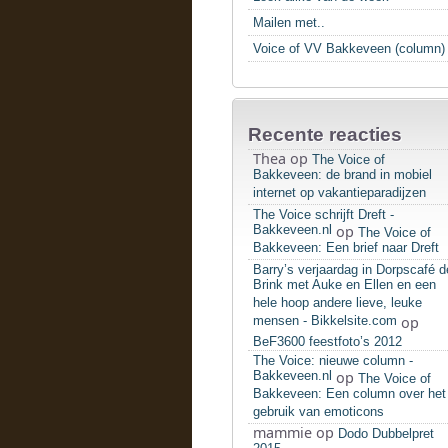
Mailen met..
Voice of VV Bakkeveen (column)
Recente reacties
Thea
op
The Voice of
Bakkeveen: de brand in mobiel
internet op vakantieparadijzen
The Voice schrijft Dreft -
Bakkeveen.nl
op
The Voice of
Bakkeveen: Een brief naar Dreft
Barry’s verjaardag in Dorpscafé d
Brink met Auke en Ellen en een
hele hoop andere lieve, leuke
mensen - Bikkelsite.com
op
BeF3600 feestfoto’s 2012
The Voice: nieuwe column -
Bakkeveen.nl
op
The Voice of
Bakkeveen: Een column over het
gebruik van emoticons
mammie
op
Dodo Dubbelpret