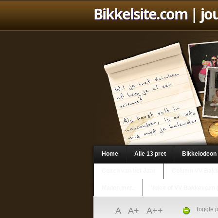
Bikkelsite.com
| jo
Home
Alle 13 pret
Bikkelodeon
Coach van het Jaar
Column VV Bak
Mailen met..
Voice of VV Bakkeveen 
A
A+
A++
Toggle p