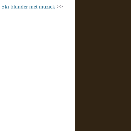
Ski blunder met muziek
>>