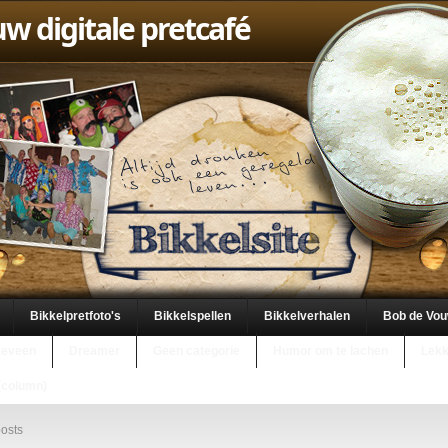
uw digitale pretcafé
Bikkelpretfoto's
Bikkelspellen
Bikkelverhalen
Bob de Vo
keveen
Dreamer
Geen categorie
Humor om te lachen
Lekk
(column)
osts