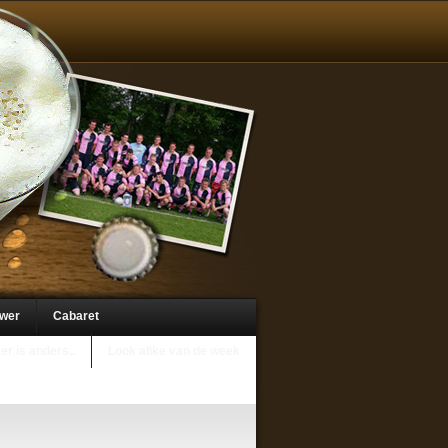
uwer
Cabaret
er is anders..
Look alike van de week