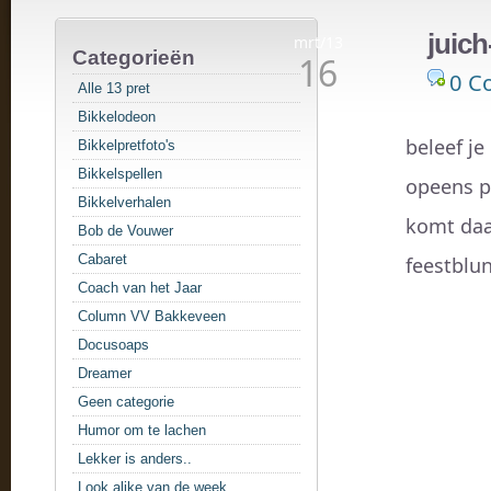
juich
mrt/13
Categorieën
16
0 C
Alle 13 pret
Bikkelodeon
beleef j
Bikkelpretfoto's
Bikkelspellen
opeens p
Bikkelverhalen
komt daa
Bob de Vouwer
Cabaret
feestblu
Coach van het Jaar
Column VV Bakkeveen
Docusoaps
Dreamer
Geen categorie
Humor om te lachen
Lekker is anders..
Look alike van de week