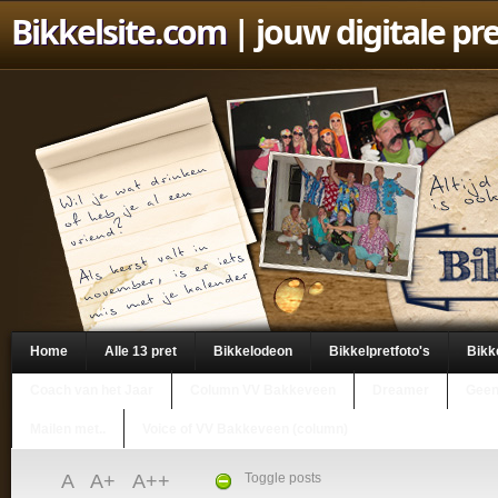
Bikkelsite.com
| jouw digitale pr
Home
Alle 13 pret
Bikkelodeon
Bikkelpretfoto's
Bikk
Coach van het Jaar
Column VV Bakkeveen
Dreamer
Geen
Mailen met..
Voice of VV Bakkeveen (column)
A
A+
A++
Toggle posts