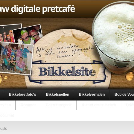
uw digitale pretcafé
Bikkelpretfoto's
Bikkelspellen
Bikkelverhalen
Bob de Vo
keveen
Dreamer
Geen categorie
Humor om te lachen
Lekk
(column)
osts