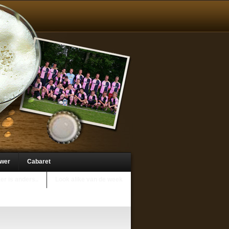
uwer
Cabaret
er is anders..
Look alike van de week