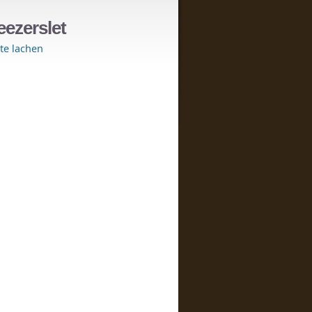
eezerslet
e lachen