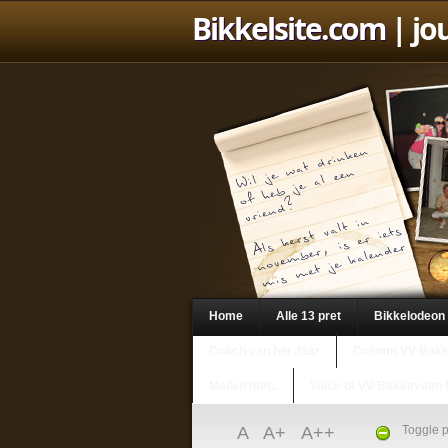
Bikkelsite.com
| jo
Home
Alle 13 pret
Bikkelodeon
Coach van het Jaar
Column VV Bak
Mailen met..
Voice of VV Bakkeveen 
A
A+
A++
Toggle p