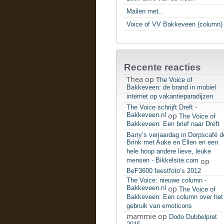
Mailen met..
Voice of VV Bakkeveen (column)
Recente reacties
Thea
op
The Voice of
Bakkeveen: de brand in mobiel
internet op vakantieparadijzen
The Voice schrijft Dreft -
Bakkeveen.nl
op
The Voice of
Bakkeveen: Een brief naar Dreft
Barry’s verjaardag in Dorpscafé d
Brink met Auke en Ellen en een
hele hoop andere lieve, leuke
mensen - Bikkelsite.com
op
BeF3600 feestfoto’s 2012
The Voice: nieuwe column -
Bakkeveen.nl
op
The Voice of
Bakkeveen: Een column over het
gebruik van emoticons
mammie
op
Dodo Dubbelpret