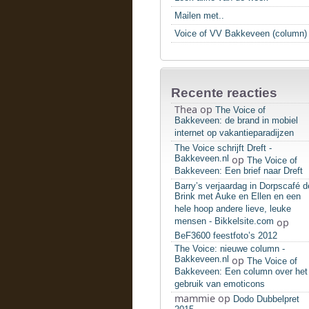
Mailen met..
Voice of VV Bakkeveen (column)
Recente reacties
Thea
op
The Voice of
Bakkeveen: de brand in mobiel
internet op vakantieparadijzen
The Voice schrijft Dreft -
Bakkeveen.nl
op
The Voice of
Bakkeveen: Een brief naar Dreft
Barry’s verjaardag in Dorpscafé d
Brink met Auke en Ellen en een
hele hoop andere lieve, leuke
mensen - Bikkelsite.com
op
BeF3600 feestfoto’s 2012
The Voice: nieuwe column -
Bakkeveen.nl
op
The Voice of
Bakkeveen: Een column over het
gebruik van emoticons
mammie
op
Dodo Dubbelpret