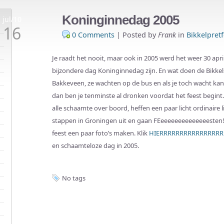
Koninginnedag 2005
jul/10
16
0 Comments
|
Posted by
Frank
in
Bikkelpretf
Je raadt het nooit, maar ook in 2005 werd het weer 30 apri
bijzondere dag Koninginnedag zijn. En wat doen de Bikkels
Bakkeveen, ze wachten op de bus en als je toch wacht kan
dan ben je tenminste al dronken voordat het feest begint.
alle schaamte over boord, heffen een paar licht ordinaire l
stappen in Groningen uit en gaan FEeeeeeeeeeeeeeesten! 
feest een paar foto’s maken. Klik
HIERRRRRRRRRRRRRRR
en schaamteloze dag in 2005.
No tags