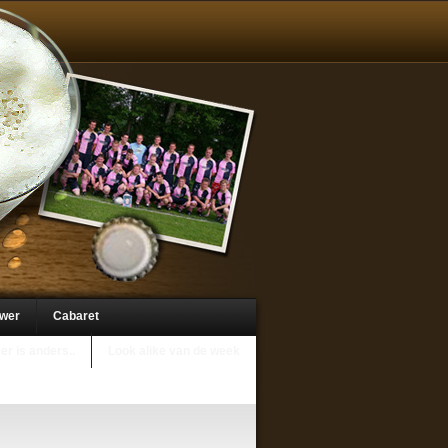
uwer
Cabaret
er is anders..
Look alike van de week