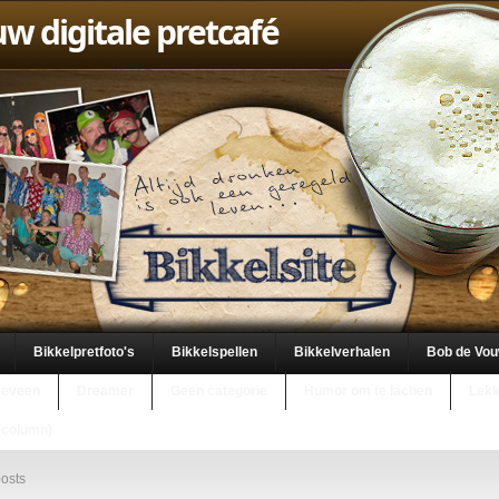
uw digitale pretcafé
Bikkelpretfoto's
Bikkelspellen
Bikkelverhalen
Bob de Vo
keveen
Dreamer
Geen categorie
Humor om te lachen
Lekk
(column)
osts