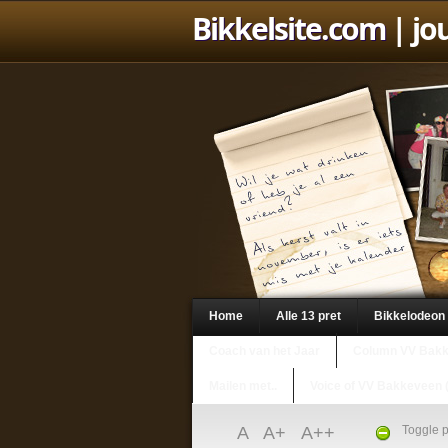
Bikkelsite.com
| jo
Home
Alle 13 pret
Bikkelodeon
Coach van het Jaar
Column VV Bak
Mailen met..
Voice of VV Bakkeveen 
A
A+
A++
Toggle p