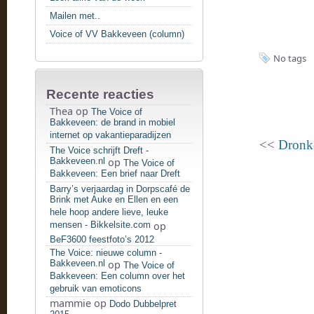
Mailen met..
Voice of VV Bakkeveen (column)
No tags
Recente reacties
Thea
op
The Voice of
Bakkeveen: de brand in mobiel
internet op vakantieparadijzen
<<
Dronke
The Voice schrijft Dreft -
Bakkeveen.nl
op
The Voice of
Bakkeveen: Een brief naar Dreft
Barry’s verjaardag in Dorpscafé de
Brink met Auke en Ellen en een
hele hoop andere lieve, leuke
mensen - Bikkelsite.com
op
BeF3600 feestfoto’s 2012
The Voice: nieuwe column -
Bakkeveen.nl
op
The Voice of
Bakkeveen: Een column over het
gebruik van emoticons
mammie
op
Dodo Dubbelpret