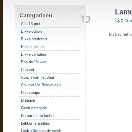
Lamme
jan/13
Categorieën
12
0 Co
Alle 13 pret
Bikkelodeon
Dit had het v
Bikkelpretfoto's
Bikkelspellen
Bikkelverhalen
Bob de Vouwer
Cabaret
Coach van het Jaar
Column VV Bakkeveen
Docusoaps
Dreamer
Geen categorie
Humor om te lachen
Lekker is anders..
Look alike van de week