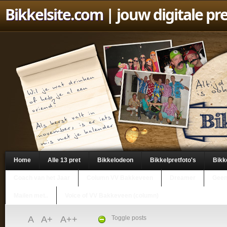
Bikkelsite.com
| jouw digitale pr
Home
Alle 13 pret
Bikkelodeon
Bikkelpretfoto's
Bikk
Coach van het Jaar
Column VV Bakkeveen
Dreamer
Geen
Mailen met..
Voice of VV Bakkeveen (column)
A
A+
A++
Toggle posts