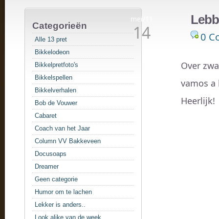
Lebbi
mei/11
Categorieën
14
0 C
Alle 13 pret
Bikkelodeon
Over zwa
Bikkelpretfoto's
Bikkelspellen
vamos a 
Bikkelverhalen
Heerlijk!
Bob de Vouwer
Cabaret
Coach van het Jaar
Column VV Bakkeveen
Docusoaps
Dreamer
Geen categorie
Humor om te lachen
Lekker is anders..
Look alike van de week