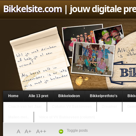
Bikkelsite.com
| jouw digitale pr
Home
Alle 13 pret
Bikkelodeon
Bikkelpretfoto's
Bikk
Coach van het Jaar
Column VV Bakkeveen
Dreamer
Geen
Mailen met..
Voice of VV Bakkeveen (column)
A
A+
A++
Toggle posts