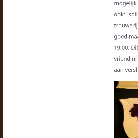
mogelijk 
ook: soll
trouwerij
goed maa
19.00. D
vriendin
aan vers