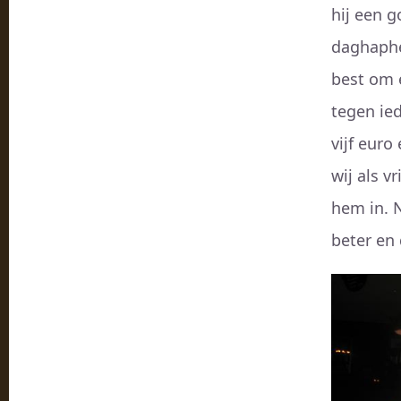
hij een g
daghaphe
best om 
tegen ie
vijf eur
wij als 
hem in. 
beter en 