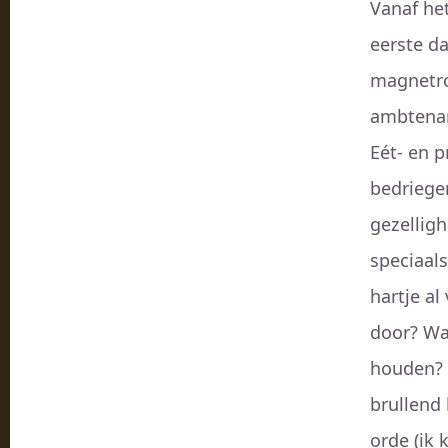
Vanaf he
eerste d
magnetro
ambtenar
Eét- en p
bedriegen
gezelligh
speciaal
hartje al
door? Was
houden? 
brullend 
orde (ik 