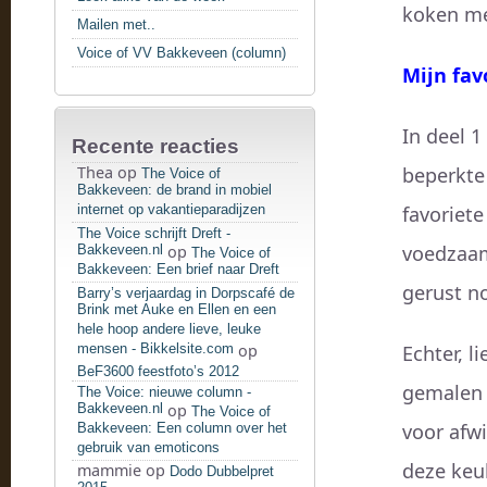
koken me
Mailen met..
Voice of VV Bakkeveen (column)
Mijn fav
In deel 1
Recente reacties
Thea
op
beperkte
The Voice of
Bakkeveen: de brand in mobiel
internet op vakantieparadijzen
favoriete
The Voice schrijft Dreft -
voedzaam,
Bakkeveen.nl
op
The Voice of
Bakkeveen: Een brief naar Dreft
gerust no
Barry’s verjaardag in Dorpscafé de
Brink met Auke en Ellen en een
hele hoop andere lieve, leuke
mensen - Bikkelsite.com
op
Echter, l
BeF3600 feestfoto’s 2012
gemalen 
The Voice: nieuwe column -
Bakkeveen.nl
op
The Voice of
voor afwi
Bakkeveen: Een column over het
gebruik van emoticons
deze keu
mammie
op
Dodo Dubbelpret