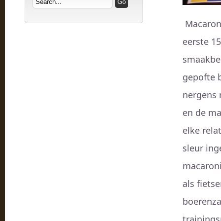
Macaroni 
eerste 1
smaakbel
gepofte 
nergens 
en de mac
elke rela
sleur ing
macaroni
als fiet
boerenza
training