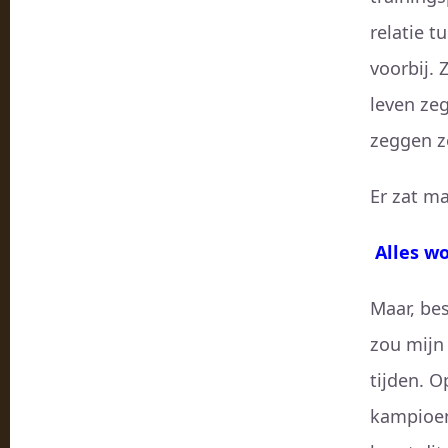
relatie t
voorbij. 
leven zeg
zeggen z
Er zat m
Alles w
Maar, be
zou mijn 
tijden. 
kampioen