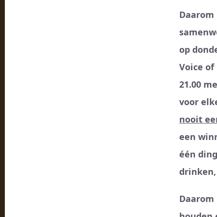
Daarom 
samenw
op donde
Voice of
21.00 me
voor elk
nooit e
een win
één ding
drinken,
Daarom r
houden 