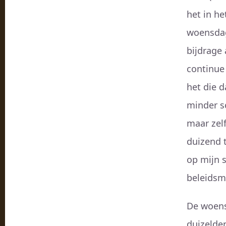
het in h
woensdag 
bijdrage
continue
het die 
minder s
maar zel
duizend t
op mijn 
beleidsm
De woensd
duizelden