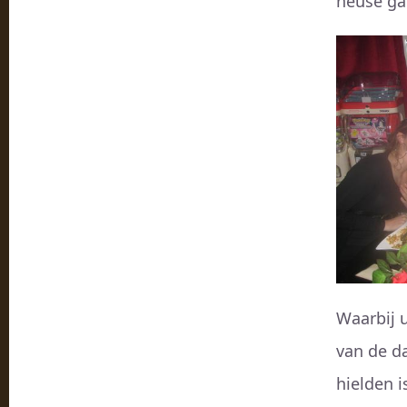
heuse ga
Waarbij u
van de d
hielden i