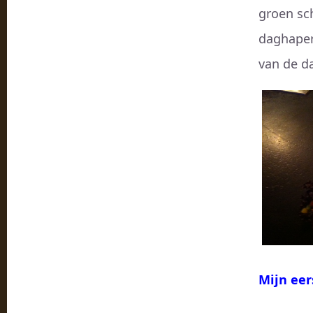
groen sc
daghaperv
van de d
Mijn eer