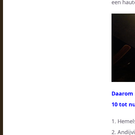
een haute
Daarom s
10 tot nu
Hemels
Andijv