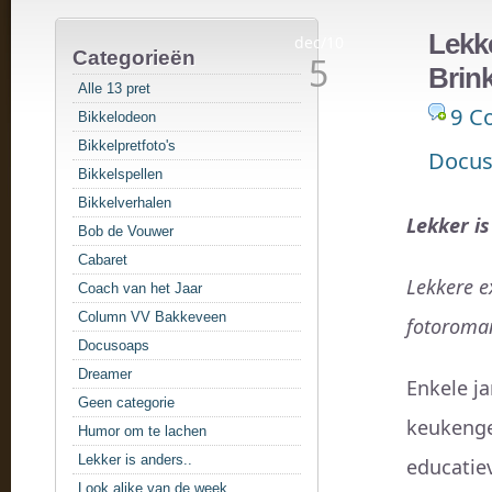
Lekke
dec/10
Categorieën
5
Brin
Alle 13 pret
9 C
Bikkelodeon
Bikkelpretfoto's
Docus
Bikkelspellen
Bikkelverhalen
Lekker i
Bob de Vouwer
Cabaret
Lekkere e
Coach van het Jaar
Column VV Bakkeveen
fotoroma
Docusoaps
Dreamer
Enkele ja
Geen categorie
keukenge
Humor om te lachen
Lekker is anders..
educatiev
Look alike van de week