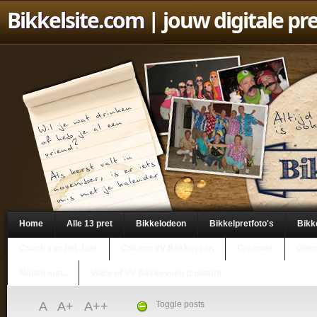
Bikkelsite.com
| jouw digitale pr
Home
Alle 13 pret
Bikkelodeon
Bikkelpretfoto's
Bikk
Coach van het Jaar
Column VV Bakkeveen
Dreamer
Geen
Mailen met..
Voice of VV Bakkeveen (column)
A
A+
A++
Toggle posts