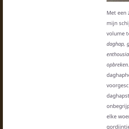
Met een 
mijn sch
volume t
daghap, g
enthousia
opbreken
daghaphe
voorgesc
daghapst
onbegrijp
elke woe
gordijnt