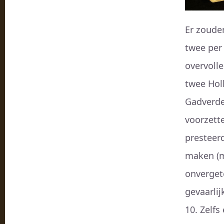
Er zoude
twee per 
overvolle
twee Holl
Gadverder
voorzette
presteerd
maken (m
onvergete
gevaarli
10. Zelf