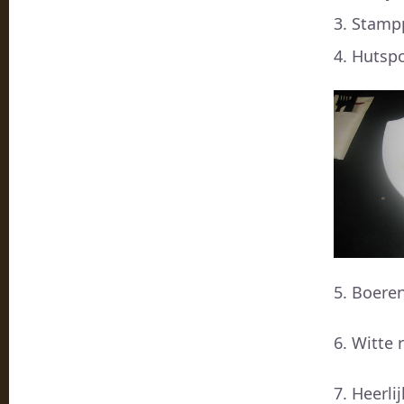
Stampp
Hutspo
5. Boere
6. Witte 
7. Heerli