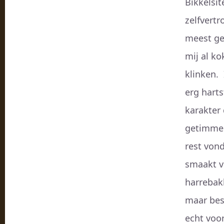
Bikkelsit
zelfvertr
meest ge
mij al ko
klinken. 
erg harts
karakter
getimmer
rest vond
smaakt vo
harrebakk
maar bes
echt voor