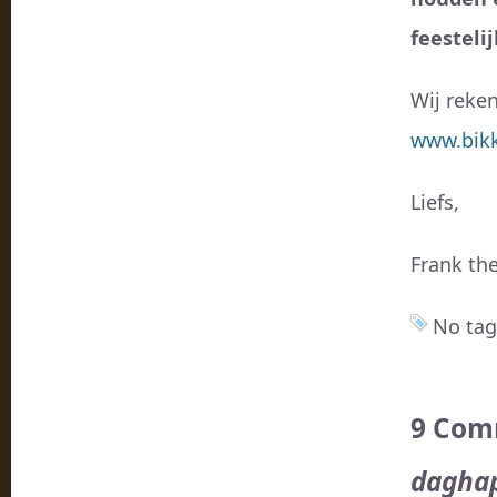
feesteli
Wij reke
www.bikk
Liefs,
Frank the
No tag
9 Com
daghap