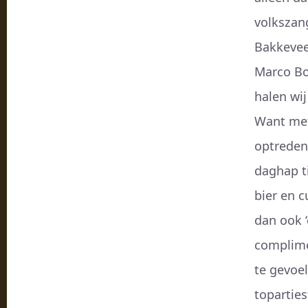
volkszan
Bakkevee
Marco Bo
halen wij
Want met 
optreden 
daghap ti
bier en c
dan ook ‘
complime
te gevoe
toparties