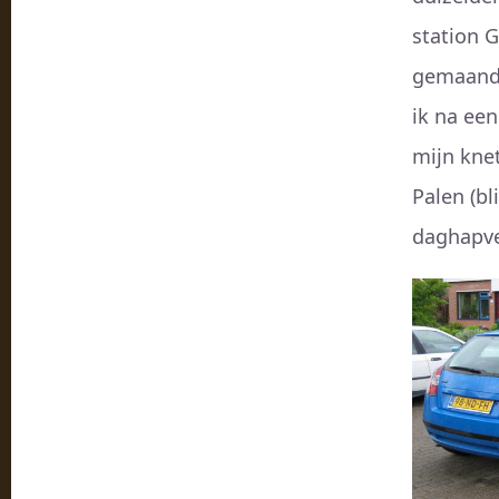
station 
gemaand 
ik na ee
mijn kne
Palen (b
daghapver