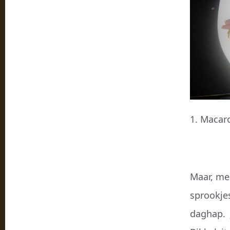
Macar
Maar, me
sprookjes
daghap. J