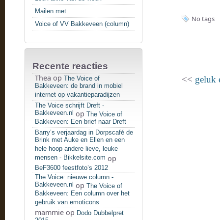
Mailen met..
No tags
Voice of VV Bakkeveen (column)
Recente reacties
Thea
op
<<
geluk 
The Voice of
Bakkeveen: de brand in mobiel
internet op vakantieparadijzen
The Voice schrijft Dreft -
Bakkeveen.nl
op
The Voice of
Bakkeveen: Een brief naar Dreft
Barry’s verjaardag in Dorpscafé de
Brink met Auke en Ellen en een
hele hoop andere lieve, leuke
mensen - Bikkelsite.com
op
BeF3600 feestfoto’s 2012
The Voice: nieuwe column -
Bakkeveen.nl
op
The Voice of
Bakkeveen: Een column over het
gebruik van emoticons
mammie
op
Dodo Dubbelpret