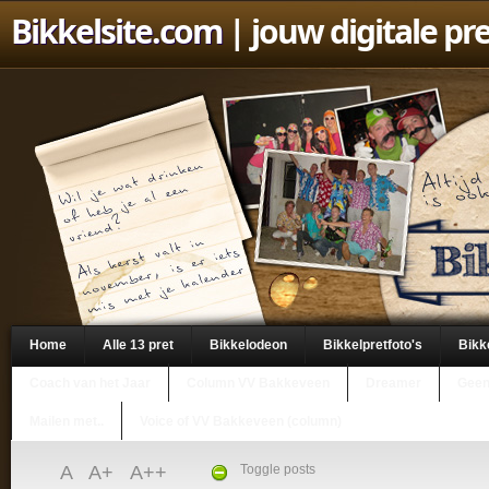
Bikkelsite.com
| jouw digitale pr
Home
Alle 13 pret
Bikkelodeon
Bikkelpretfoto's
Bikk
Coach van het Jaar
Column VV Bakkeveen
Dreamer
Geen
Mailen met..
Voice of VV Bakkeveen (column)
A
A+
A++
Toggle posts