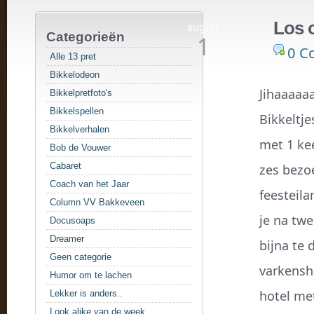
Los 
aug/11
Categorieën
1
0 C
Alle 13 pret
Bikkelodeon
Jihaaaaaa
Bikkelpretfoto's
Bikkelspellen
Bikkeltj
Bikkelverhalen
met 1 ke
Bob de Vouwer
Cabaret
zes bezo
Coach van het Jaar
feesteila
Column VV Bakkeveen
je na tw
Docusoaps
Dreamer
bijna te 
Geen categorie
varkensh
Humor om te lachen
hotel met
Lekker is anders..
Look alike van de week