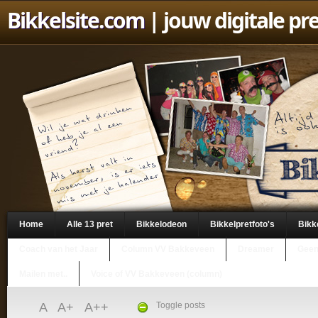
Bikkelsite.com
| jouw digitale pr
Home
Alle 13 pret
Bikkelodeon
Bikkelpretfoto's
Bikk
Coach van het Jaar
Column VV Bakkeveen
Dreamer
Geen
Mailen met..
Voice of VV Bakkeveen (column)
A
A+
A++
Toggle posts