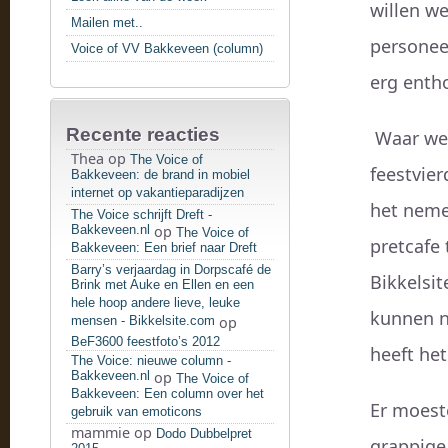
willen w
Mailen met..
personee
Voice of VV Bakkeveen (column)
erg entho
Recente reacties
Waar we 
Thea
op
The Voice of
feestvier
Bakkeveen: de brand in mobiel
internet op vakantieparadijzen
het neme
The Voice schrijft Dreft -
Bakkeveen.nl
op
The Voice of
pretcafe 
Bakkeveen: Een brief naar Dreft
Barry’s verjaardag in Dorpscafé de
Bikkelsit
Brink met Auke en Ellen en een
hele hoop andere lieve, leuke
kunnen n
mensen - Bikkelsite.com
op
BeF3600 feestfoto’s 2012
heeft he
The Voice: nieuwe column -
Bakkeveen.nl
op
The Voice of
Bakkeveen: Een column over het
Er moest
gebruik van emoticons
mammie
op
Dodo Dubbelpret
grappige