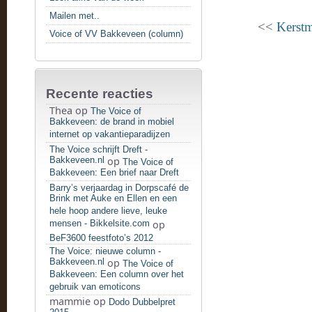
Mailen met..
<<
Kerstm
Voice of VV Bakkeveen (column)
Recente reacties
Thea
op
The Voice of
Bakkeveen: de brand in mobiel
internet op vakantieparadijzen
The Voice schrijft Dreft -
Bakkeveen.nl
op
The Voice of
Bakkeveen: Een brief naar Dreft
Barry’s verjaardag in Dorpscafé de
Brink met Auke en Ellen en een
hele hoop andere lieve, leuke
mensen - Bikkelsite.com
op
BeF3600 feestfoto’s 2012
The Voice: nieuwe column -
Bakkeveen.nl
op
The Voice of
Bakkeveen: Een column over het
gebruik van emoticons
mammie
op
Dodo Dubbelpret