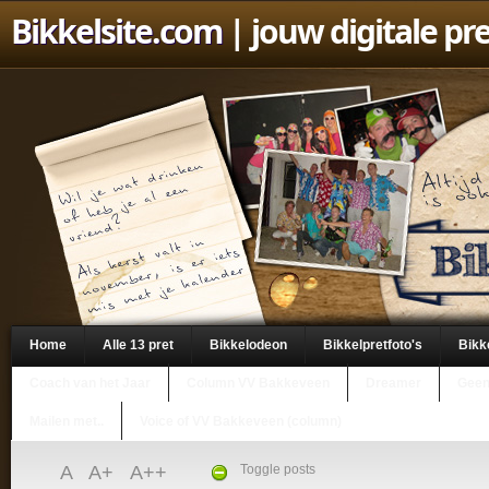
Bikkelsite.com
| jouw digitale pr
Home
Alle 13 pret
Bikkelodeon
Bikkelpretfoto's
Bikk
Coach van het Jaar
Column VV Bakkeveen
Dreamer
Geen
Mailen met..
Voice of VV Bakkeveen (column)
A
A+
A++
Toggle posts