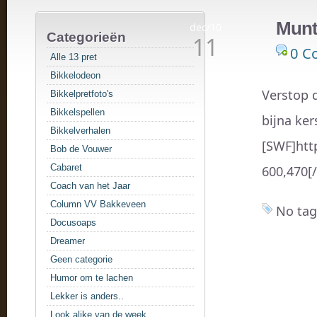
Munt
dec/10
Categorieën
11
0 C
Alle 13 pret
Bikkelodeon
Verstop 
Bikkelpretfoto's
Bikkelspellen
bijna kers
Bikkelverhalen
[SWF]htt
Bob de Vouwer
Cabaret
600,470[
Coach van het Jaar
Column VV Bakkeveen
No tag
Docusoaps
Dreamer
Geen categorie
Humor om te lachen
Lekker is anders..
Look alike van de week