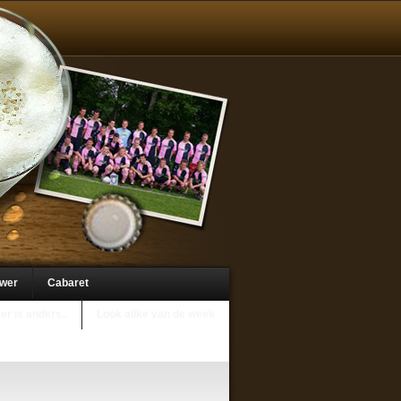
uwer
Cabaret
er is anders..
Look alike van de week