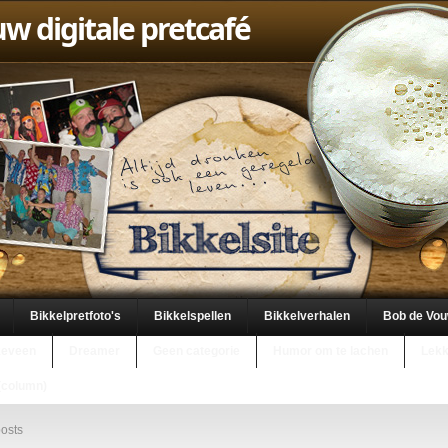
uw digitale pretcafé
Bikkelpretfoto's
Bikkelspellen
Bikkelverhalen
Bob de Vo
keveen
Dreamer
Geen categorie
Humor om te lachen
Lekk
(column)
osts