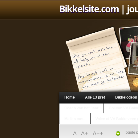
Bikkelsite.com
| jo
Home
Alle 13 pret
Bikkelodeon
Coach van het Jaar
Column VV Bak
Mailen met..
Voice of VV Bakkeveen 
A
A+
A++
Toggle p