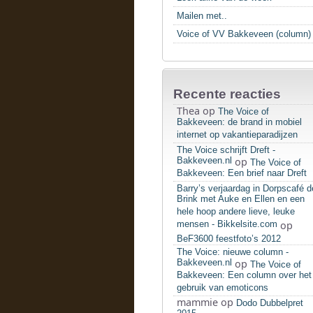
Mailen met..
Voice of VV Bakkeveen (column)
Recente reacties
Thea
op
The Voice of
Bakkeveen: de brand in mobiel
internet op vakantieparadijzen
The Voice schrijft Dreft -
Bakkeveen.nl
op
The Voice of
Bakkeveen: Een brief naar Dreft
Barry’s verjaardag in Dorpscafé d
Brink met Auke en Ellen en een
hele hoop andere lieve, leuke
mensen - Bikkelsite.com
op
BeF3600 feestfoto’s 2012
The Voice: nieuwe column -
Bakkeveen.nl
op
The Voice of
Bakkeveen: Een column over het
gebruik van emoticons
mammie
op
Dodo Dubbelpret