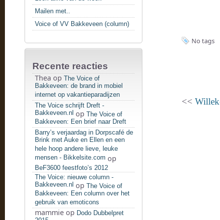
Mailen met..
Voice of VV Bakkeveen (column)
No tags
Recente reacties
Thea
op
The Voice of
Bakkeveen: de brand in mobiel
internet op vakantieparadijzen
<<
Willek
The Voice schrijft Dreft -
Bakkeveen.nl
op
The Voice of
Bakkeveen: Een brief naar Dreft
Barry’s verjaardag in Dorpscafé de
Brink met Auke en Ellen en een
hele hoop andere lieve, leuke
mensen - Bikkelsite.com
op
BeF3600 feestfoto’s 2012
The Voice: nieuwe column -
Bakkeveen.nl
op
The Voice of
Bakkeveen: Een column over het
gebruik van emoticons
mammie
op
Dodo Dubbelpret