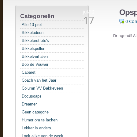
Opsp
jul/12
Categorieën
17
0 Co
Alle 13 pret
Bikkelodeon
Dringend!! Al
Bikkelpretfoto's
Bikkelspellen
Bikkelverhalen
Bob de Vouwer
Cabaret
Coach van het Jaar
Column VV Bakkeveen
Docusoaps
Dreamer
Geen categorie
Humor om te lachen
Lekker is anders..
Look alike van de week