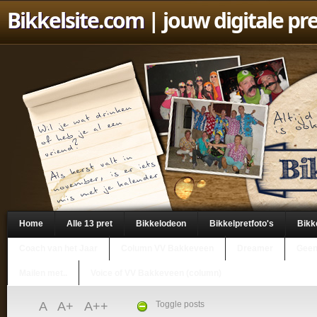
Bikkelsite.com
| jouw digitale pr
Home
Alle 13 pret
Bikkelodeon
Bikkelpretfoto's
Bikk
Coach van het Jaar
Column VV Bakkeveen
Dreamer
Geen
Mailen met..
Voice of VV Bakkeveen (column)
A
A+
A++
Toggle posts