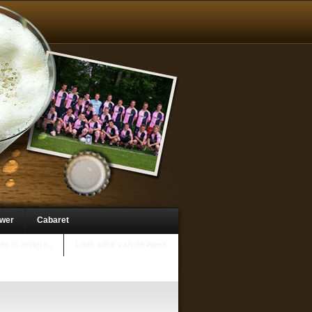
uwer
Cabaret
er is anders..
Look alike van de week