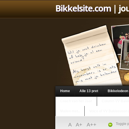
Bikkelsite.com
| jo
Home
Alle 13 pret
Bikkelodeon
Coach van het Jaar
Column VV Bak
Mailen met..
Voice of VV Bakkeveen 
A
A+
A++
Toggle p