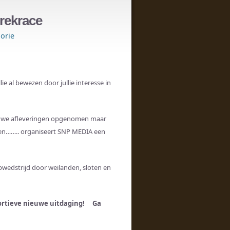
drekrace
orie
ie al bewezen door jullie interesse in
nieuwe afleveringen opgenomen maar
eten…….. organiseert SNP MEDIA een
pwedstrijd door weilanden, sloten en
portieve nieuwe uitdaging! Ga
!