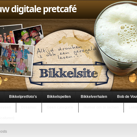
uw digitale pretcafé
Bikkelpretfoto's
Bikkelspellen
Bikkelverhalen
Bob de Vo
keveen
Dreamer
Geen categorie
Humor om te lachen
Lekk
(column)
osts