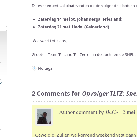
Dit evenement zal plaatsvinden op de volgende plaatsen 
Zaterdag 14 mei St. Johannesga (Friesland)
Zaterdag 21 mei Hedel (Gelderland)
Wie weet tot ziens,
Groeten Team Te Land Ter Zee en in de Lucht en de SNEL
No tags
e
2 Comments for
Opvolger TLTZ: Snel
Author comment by
BaCo
| 2 mei 
Geweldig! Zullen we komend weekend vast gaan