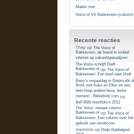
Mailen met..
Voice of VV Bakkeveen (column)
Recente reacties
Thea
op
The Voice of
Bakkeveen: de brand in mobiel
internet op vakantieparadijzen
The Voice schrijft Dreft -
Bakkeveen.nl
op
The Voice of
Bakkeveen: Een brief naar Dreft
Barry’s verjaardag in Dorpscafé d
Brink met Auke en Ellen en een
hele hoop andere lieve, leuke
mensen - Bikkelsite.com
op
BeF3600 feestfoto’s 2012
The Voice: nieuwe column -
Bakkeveen.nl
op
The Voice of
Bakkeveen: Een column over het
gebruik van emoticons
mammie
op
Dodo Dubbelpret