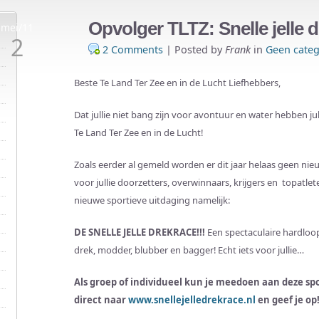
Opvolger TLTZ: Snelle jelle 
mei/11
2
2 Comments
|
Posted by
Frank
in
Geen categ
Beste Te Land Ter Zee en in de Lucht Liefhebbers,
Dat jullie niet bang zijn voor avontuur en water hebben jull
Te Land Ter Zee en in de Lucht!
Zoals eerder al gemeld worden er dit jaar helaas geen 
voor jullie doorzetters, overwinnaars, krijgers en topatl
nieuwe sportieve uitdaging namelijk:
DE SNELLE JELLE DREKRACE!!!
Een spectaculaire hardloo
drek, modder, blubber en bagger! Echt iets voor jullie…
Als groep of individueel kun je meedoen aan deze s
direct naar
www.snellejelledrekrace.nl
en geef je op