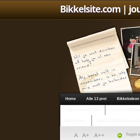
Bikkelsite.com
| jo
Home
Alle 13 pret
Bikkelodeon
Coach van het Jaar
Column VV Bak
Mailen met..
Voice of VV Bakkeveen 
A
A+
A++
Toggle p