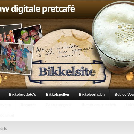
uw digitale pretcafé
Bikkelpretfoto's
Bikkelspellen
Bikkelverhalen
Bob de Vo
keveen
Dreamer
Geen categorie
Humor om te lachen
Lekk
(column)
osts