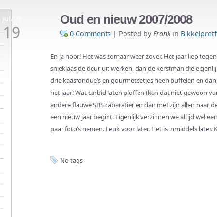
Oud en nieuw 2007/2008
jul/10
19
0 Comments
|
Posted by
Frank
in
Bikkelpretf
En ja hoor! Het was zomaar weer zover. Het jaar liep tegen
snieklaas de deur uit werken, dan de kerstman die eigenli
drie kaasfondue’s en gourmetsetjes heen buffelen en dan,
het jaar! Wat carbid laten ploffen (kan dat niet gewoon va
andere flauwe SBS cabaratier en dan met zijn allen naar d
een nieuw jaar begint. Eigenlijk verzinnen we altijd wel e
paar foto’s nemen. Leuk voor later. Het is inmiddels later. 
No tags