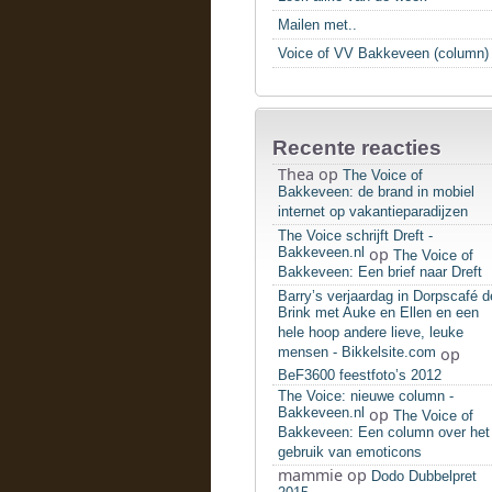
Mailen met..
Voice of VV Bakkeveen (column)
Recente reacties
Thea
op
The Voice of
Bakkeveen: de brand in mobiel
internet op vakantieparadijzen
The Voice schrijft Dreft -
Bakkeveen.nl
op
The Voice of
Bakkeveen: Een brief naar Dreft
Barry’s verjaardag in Dorpscafé d
Brink met Auke en Ellen en een
hele hoop andere lieve, leuke
mensen - Bikkelsite.com
op
BeF3600 feestfoto’s 2012
The Voice: nieuwe column -
Bakkeveen.nl
op
The Voice of
Bakkeveen: Een column over het
gebruik van emoticons
mammie
op
Dodo Dubbelpret