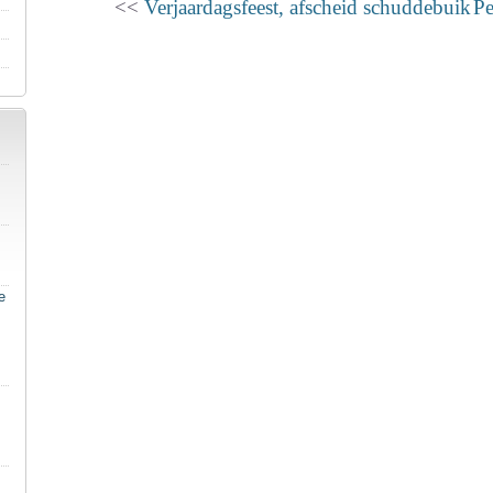
<<
Verjaardagsfeest, afscheid schuddebuik
Pe
e