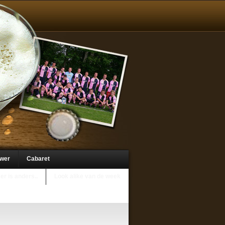
uwer
Cabaret
er is anders..
Look alike van de week