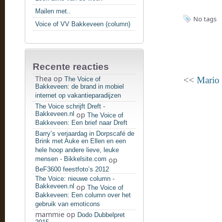
Mailen met..
No tags
Voice of VV Bakkeveen (column)
Recente reacties
Thea
op
<<
Mario
The Voice of
Bakkeveen: de brand in mobiel
internet op vakantieparadijzen
The Voice schrijft Dreft -
Bakkeveen.nl
op
The Voice of
Bakkeveen: Een brief naar Dreft
Barry’s verjaardag in Dorpscafé de
Brink met Auke en Ellen en een
hele hoop andere lieve, leuke
mensen - Bikkelsite.com
op
BeF3600 feestfoto’s 2012
The Voice: nieuwe column -
Bakkeveen.nl
op
The Voice of
Bakkeveen: Een column over het
gebruik van emoticons
mammie
op
Dodo Dubbelpret