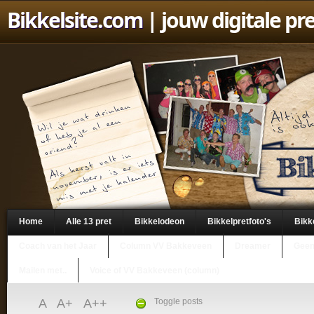
Bikkelsite.com
| jouw digitale pr
Home
Alle 13 pret
Bikkelodeon
Bikkelpretfoto's
Bikk
Coach van het Jaar
Column VV Bakkeveen
Dreamer
Geen
Mailen met..
Voice of VV Bakkeveen (column)
A
A+
A++
Toggle posts