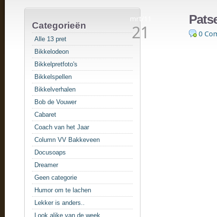
Pats
mrt/11
Categorieën
21
0 Co
Alle 13 pret
Bikkelodeon
Bikkelpretfoto's
Bikkelspellen
Bikkelverhalen
Bob de Vouwer
Cabaret
Coach van het Jaar
Column VV Bakkeveen
Docusoaps
Dreamer
Geen categorie
Humor om te lachen
Lekker is anders..
Look alike van de week