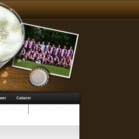
uwer
Cabaret
er is anders..
Look alike van de week