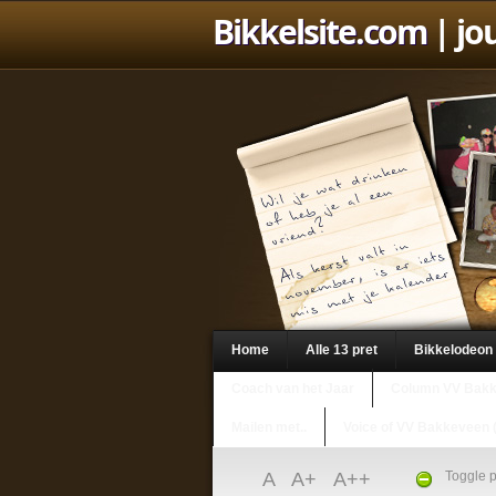
Bikkelsite.com
| jo
Home
Alle 13 pret
Bikkelodeon
Coach van het Jaar
Column VV Bak
Mailen met..
Voice of VV Bakkeveen 
A
A+
A++
Toggle p