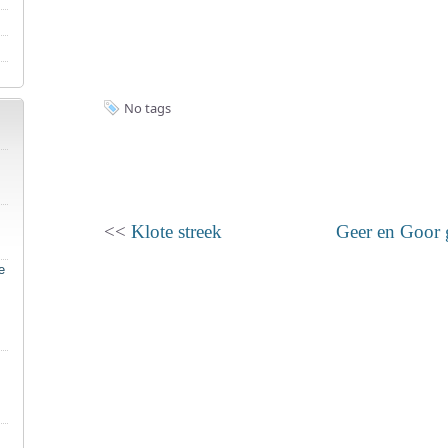
No tags
<<
Klote streek
Geer en Goor g
e