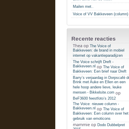
Mailen met..
Voice of VV Bakkeveen (column)
Recente reacties
Thea
op
The Voice of
Bakkeveen: de brand in mobiel
internet op vakantieparadijzen
The Voice schrijft Dreft -
Bakkeveen.nl
op
The Voice of
Bakkeveen: Een brief naar Dreft
Barry’s verjaardag in Dorpscafé d
Brink met Auke en Ellen en een
hele hoop andere lieve, leuke
mensen - Bikkelsite.com
op
BeF3600 feestfoto’s 2012
The Voice: nieuwe column -
Bakkeveen.nl
op
The Voice of
Bakkeveen: Een column over het
gebruik van emoticons
mammie
op
Dodo Dubbelpret