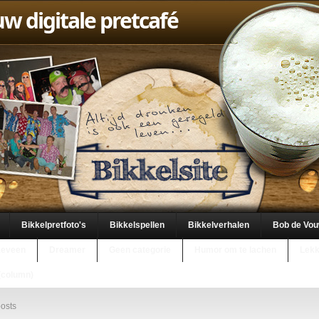
uw digitale pretcafé
Bikkelpretfoto's
Bikkelspellen
Bikkelverhalen
Bob de Vo
keveen
Dreamer
Geen categorie
Humor om te lachen
Lekk
(column)
osts