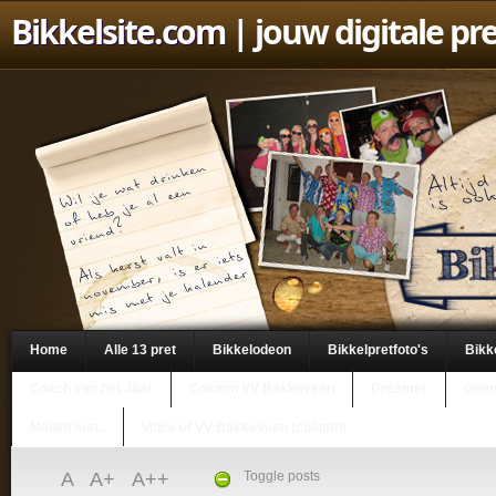
Bikkelsite.com
| jouw digitale pr
Home
Alle 13 pret
Bikkelodeon
Bikkelpretfoto's
Bikk
Coach van het Jaar
Column VV Bakkeveen
Dreamer
Geen
Mailen met..
Voice of VV Bakkeveen (column)
A
A+
A++
Toggle posts