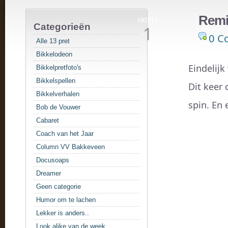
Remi
okt/11
Categorieën
1
0 C
Alle 13 pret
Bikkelodeon
Eindelijk
Bikkelpretfoto's
Bikkelspellen
Dit keer 
Bikkelverhalen
spin. En 
Bob de Vouwer
Cabaret
Coach van het Jaar
Column VV Bakkeveen
Docusoaps
Dreamer
Geen categorie
Humor om te lachen
Lekker is anders..
Look alike van de week