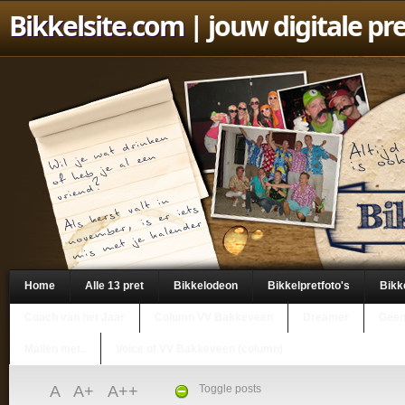
Bikkelsite.com
| jouw digitale pr
Home
Alle 13 pret
Bikkelodeon
Bikkelpretfoto's
Bikk
Coach van het Jaar
Column VV Bakkeveen
Dreamer
Geen
Mailen met..
Voice of VV Bakkeveen (column)
A
A+
A++
Toggle posts