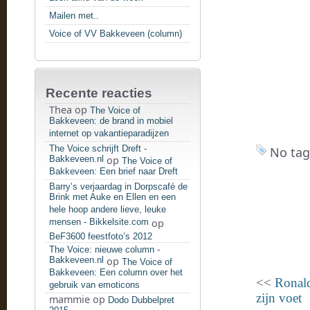
Mailen met..
Voice of VV Bakkeveen (column)
Recente reacties
Thea
op
The Voice of
Bakkeveen: de brand in mobiel
internet op vakantieparadijzen
The Voice schrijft Dreft -
No tag
Bakkeveen.nl
op
The Voice of
Bakkeveen: Een brief naar Dreft
Barry’s verjaardag in Dorpscafé de
Brink met Auke en Ellen en een
hele hoop andere lieve, leuke
mensen - Bikkelsite.com
op
BeF3600 feestfoto’s 2012
The Voice: nieuwe column -
Bakkeveen.nl
op
The Voice of
Bakkeveen: Een column over het
<<
Ronald
gebruik van emoticons
zijn voet
mammie
op
Dodo Dubbelpret