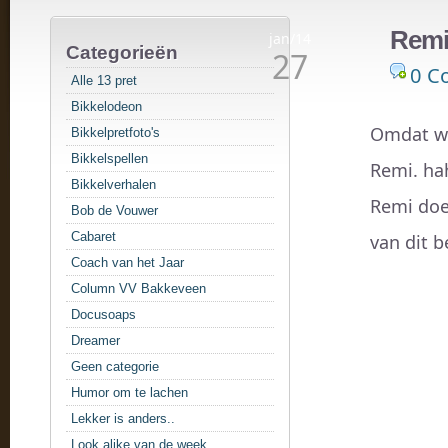
Remi
jan/14
Categorieën
27
0 C
Alle 13 pret
Bikkelodeon
Omdat we
Bikkelpretfoto's
Bikkelspellen
Remi. ha
Bikkelverhalen
Remi doet
Bob de Vouwer
Cabaret
van dit b
Coach van het Jaar
Column VV Bakkeveen
Docusoaps
Dreamer
Geen categorie
Humor om te lachen
Lekker is anders..
Look alike van de week