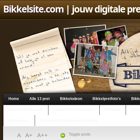
Bikkelsite.com
| jouw digitale pr
Home
Alle 13 pret
Bikkelodeon
Bikkelpretfoto's
Bikk
Coach van het Jaar
Column VV Bakkeveen
Dreamer
Geen
Mailen met..
Voice of VV Bakkeveen (column)
A
A+
A++
Toggle posts