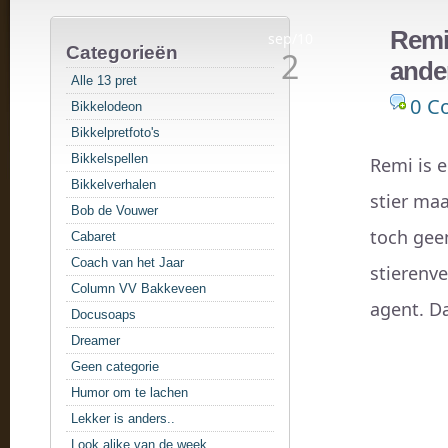
Remi
sep/10
Categorieën
2
ande
Alle 13 pret
0 C
Bikkelodeon
Bikkelpretfoto's
Bikkelspellen
Remi is 
Bikkelverhalen
stier ma
Bob de Vouwer
toch geen
Cabaret
Coach van het Jaar
stierenve
Column VV Bakkeveen
agent. Da
Docusoaps
Dreamer
Geen categorie
Humor om te lachen
Lekker is anders..
Look alike van de week