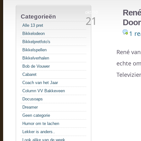
René 
okt/10
Categorieën
21
Door
Alle 13 pret
1 re
Bikkelodeon
Bikkelpretfoto's
Bikkelspellen
René van 
Bikkelverhalen
echte om
Bob de Vouwer
Televizie
Cabaret
Coach van het Jaar
Column VV Bakkeveen
Docusoaps
Dreamer
Geen categorie
Humor om te lachen
Lekker is anders..
Look alike van de week