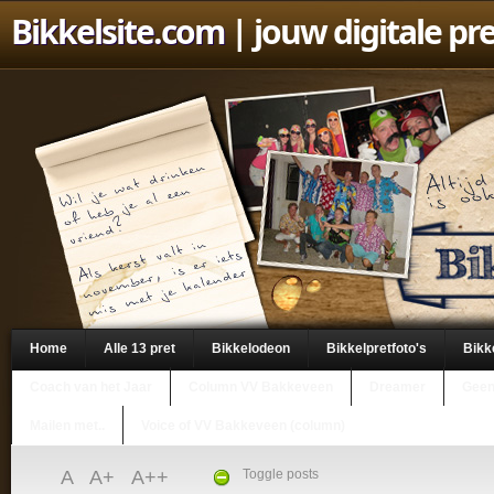
Bikkelsite.com
| jouw digitale pr
Home
Alle 13 pret
Bikkelodeon
Bikkelpretfoto's
Bikk
Coach van het Jaar
Column VV Bakkeveen
Dreamer
Geen
Mailen met..
Voice of VV Bakkeveen (column)
A
A+
A++
Toggle posts